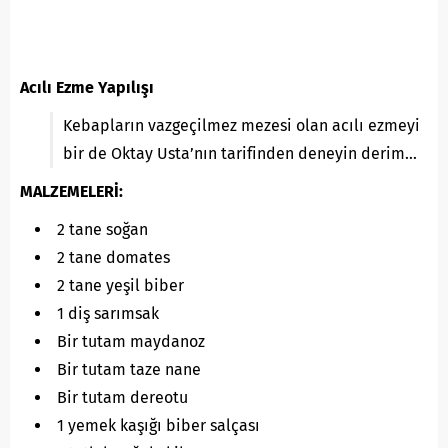
Acılı Ezme Yapılışı
Kebapların vazgeçilmez mezesi olan acılı ezmeyi
bir de Oktay Usta’nın tarifinden deneyin derim…
MALZEMELERİ:
2 tane soğan
2 tane domates
2 tane yeşil biber
1 diş sarımsak
Bir tutam maydanoz
Bir tutam taze nane
Bir tutam dereotu
1 yemek kaşığı biber salçası