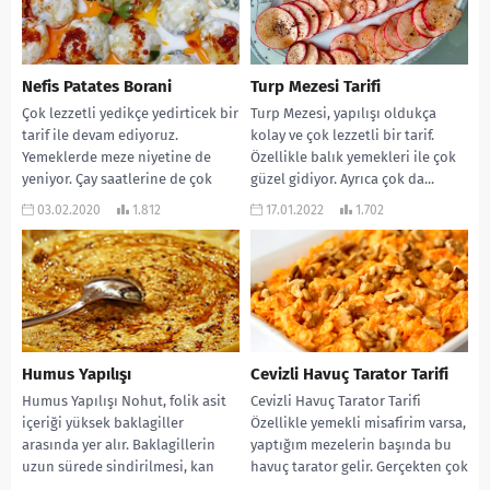
Nefis Patates Borani
Turp Mezesi Tarifi
Çok lezzetli yedikçe yedirticek bir
Turp Mezesi, yapılışı oldukça
tarif ile devam ediyoruz.
kolay ve çok lezzetli bir tarif.
Yemeklerde meze niyetine de
Özellikle balık yemekleri ile çok
yeniyor. Çay saatlerine de çok
güzel gidiyor. Ayrıca çok da...
yakışıyor. Özellikle...
03.02.2020
1.812
17.01.2022
1.702
Humus Yapılışı
Cevizli Havuç Tarator Tarifi
Humus Yapılışı Nohut, folik asit
Cevizli Havuç Tarator Tarifi
içeriği yüksek baklagiller
Özellikle yemekli misafirim varsa,
arasında yer alır. Baklagillerin
yaptığım mezelerin başında bu
uzun sürede sindirilmesi, kan
havuç tarator gelir. Gerçekten çok
şekerinin yavaş yavaş artmasına...
lezzetli oluyor ve...