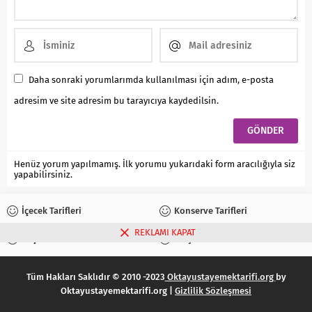
Daha sonraki yorumlarımda kullanılması için adım, e-posta
adresim ve site adresim bu tarayıcıya kaydedilsin.
Henüz yorum yapılmamış. İlk yorumu yukarıdaki form aracılığıyla siz
yapabilirsiniz.
İçecek Tarifleri
Konserve Tarifleri
REKLAMI KAPAT
Reçel Tarifleri
Turşu Tarifleri
Tüm Hakları Saklıdır © 2010 -2023
Oktayustayemektarifi.org
by
Oktayustayemektarifi.org |
Gizlilik Sözleşmesi