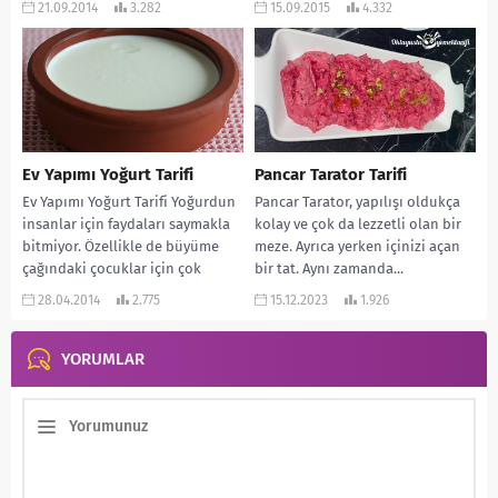
21.09.2014
3.282
15.09.2015
4.332
Ev Yapımı Yoğurt Tarifi
Pancar Tarator Tarifi
Ev Yapımı Yoğurt Tarifi Yoğurdun
Pancar Tarator, yapılışı oldukça
insanlar için faydaları saymakla
kolay ve çok da lezzetli olan bir
bitmiyor. Özellikle de büyüme
meze. Ayrıca yerken içinizi açan
çağındaki çocuklar için çok
bir tat. Aynı zamanda...
gerekli bir besin....
28.04.2014
2.775
15.12.2023
1.926
YORUMLAR