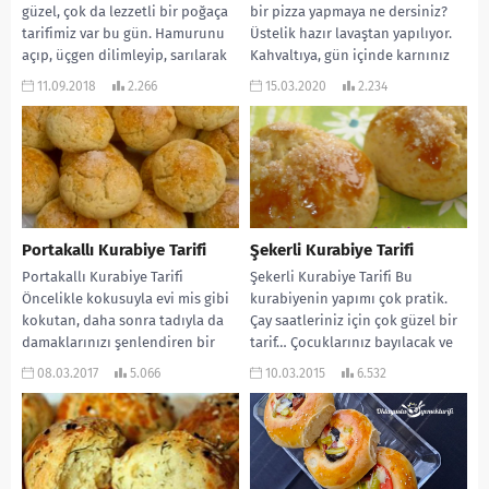
güzel, çok da lezzetli bir poğaça
bir pizza yapmaya ne dersiniz?
tarifimiz var bu gün. Hamurunu
Üstelik hazır lavaştan yapılıyor.
açıp, üçgen dilimleyip, sarılarak
Kahvaltıya, gün içinde karnınız
kapandığı...
acıktığınızda...
11.09.2018
2.266
15.03.2020
2.234
Portakallı Kurabiye Tarifi
Şekerli Kurabiye Tarifi
Portakallı Kurabiye Tarifi
Şekerli Kurabiye Tarifi Bu
Öncelikle kokusuyla evi mis gibi
kurabiyenin yapımı çok pratik.
kokutan, daha sonra tadıyla da
Çay saatleriniz için çok güzel bir
damaklarınızı şenlendiren bir
tarif… Çocuklarınız bayılacak ve
kurabiye tarifi var sırada…...
hep isteyecekler…...
08.03.2017
5.066
10.03.2015
6.532