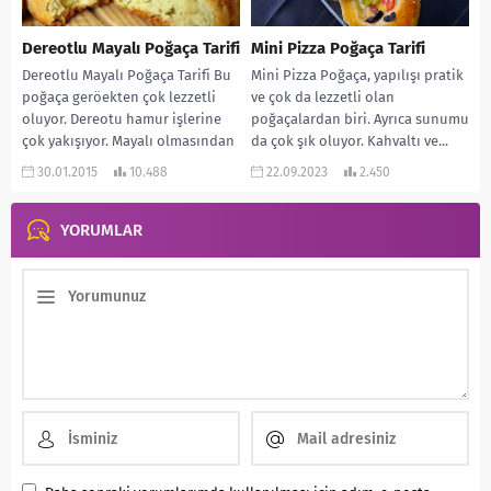
Dereotlu Mayalı Poğaça Tarifi
Mini Pizza Poğaça Tarifi
Dereotlu Mayalı Poğaça Tarifi Bu
Mini Pizza Poğaça, yapılışı pratik
poğaça geröekten çok lezzetli
ve çok da lezzetli olan
oluyor. Dereotu hamur işlerine
poğaçalardan biri. Ayrıca sunumu
çok yakışıyor. Mayalı olmasından
da çok şık oluyor. Kahvaltı ve...
dolayı da yumuşacık...
30.01.2015
10.488
22.09.2023
2.450
YORUMLAR