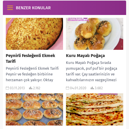
BENZER KONULAR
Peynirli Fesleğenli Ekmek
Kuru Mayalı Poğaça
Tarifi
Kuru Mayalı Poğaça Sırada
Peynirli Fesleğenli Ekmek Tarifi
yumuşacık, puf puf bir poğaça
Peynir ve fesleğen birbirine
tarifi var. Çay saatlerinizin ve
herzaman çok yakışır. Oktay
kahvaltılarınızın vazgeçilmezi
Usta’da ikisinin karışımından
olmaya aday. Ayrıca çocukların...
03.11.2013
2.162
04.01.2020
3.682
harika bir ekmek yapmış. Evde...