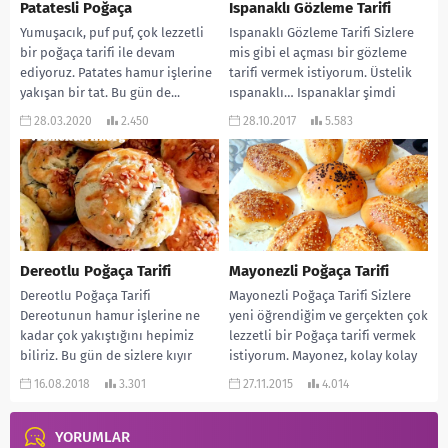
Patatesli Poğaça
Ispanaklı Gözleme Tarifi
Yumuşacık, puf puf, çok lezzetli
Ispanaklı Gözleme Tarifi Sizlere
bir poğaça tarifi ile devam
mis gibi el açması bir gözleme
ediyoruz. Patates hamur işlerine
tarifi vermek istiyorum. Üstelik
yakışan bir tat. Bu gün de...
ıspanaklı… Ispanaklar şimdi
tezgahlarda çok taze...
28.03.2020
2.450
28.10.2017
5.583
Dereotlu Poğaça Tarifi
Mayonezli Poğaça Tarifi
Dereotlu Poğaça Tarifi
Mayonezli Poğaça Tarifi Sizlere
Dereotunun hamur işlerine ne
yeni öğrendiğim ve gerçekten çok
kadar çok yakıştığını hepimiz
lezzetli bir Poğaça tarifi vermek
biliriz. Bu gün de sizlere kıyır
istiyorum. Mayonez, kolay kolay
kıyır ve çok...
bayatlamısını ölüyor...
16.08.2018
3.301
27.11.2015
4.014
YORUMLAR