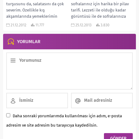
turşusunu da, salatasını da çok
sofralarınız için harika bir pilav
severim. Özellikle kış
tarifi. Lezzeti ile olduğu kadar
akşamlarında yemeklerimin
görüntüsü ile de sofralarınıza
yanına yapmaya çalışırım.
renk katacak…...
21.12.2012
11.777
25.12.2013
3.830
Yılbaşının da yaklaşacağı...
YORUMLAR
Daha sonraki yorumlarımda kullanılması için adım, e-posta
adresim ve site adresim bu tarayıcıya kaydedilsin.