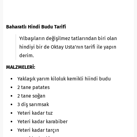
Baharatlı Hindi Budu Tarifi
Yılbaşıların değişilmez tatlarından biri olan
hindiyi bir de Oktay Usta’nın tarifi ile yapın
derim.
MALZMELERİ:
Yaklaşık yarım kiloluk kemikli hiindi budu
2 tane patates
2 tane soğan
3 diş sarımsak
Yeteri kadar tuz
Yeteri kadar karabiber
Yeteri kadar tarçın