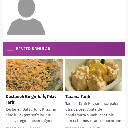
BENZER KONULAR
Kestaneli Bulgurlu İç Pilav
Tarama Tarifi
Tarifi
Tarama Tarifi Havyar biraz pahalı
Kestaneli Bulgurlu İç Pilav Tarifi
olsa da özel günlerde
Yine bu akşam sofralarınızı
dostlarınıza sunabileceğiniz
süsleyeceğini düşündüğüm
harika bir meze tarifi sunuyorum
harika bir iç pilavla daha
sizlere. Hemen hemen her...