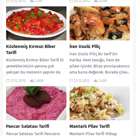
31.12.2012
3.281
20.12.2012
6.458
karşınızdayım. Bulgurla
kestanenin uyumu...
Közlenmiş Kırmızı Biber
İran Usulü Piliç
Tarifi
İran Usulü Piliç Bu tarif bir
Közlenmiş Kırmızı Biber Tarifi Et
harika. Hem tavuğu, hem de
yemeklerimizin yanına çok
pilavı içinde. Biraz yorulacaksınız
yakışan bu mezenin yapımı da
ama buna değecek. Burada çilav...
oldukça kolay. Öyle ki ben bazen
21.12.2012
2.608
23.12.2012
3.459
sırf...
Pancar Salatası Tarifi
Mantarlı Pilav Tarifi
Pancar Salatası Tarifi Pancarın
Mantarlı Pilav Tarifi Yılbaşı