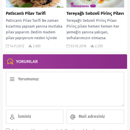
Patlıcanlı Pilav Tarifi
Tereyağlı Sebzeli Pirinç Pilavı
Patlıcanlı Pilav Tarifi Ne zaman
Tereyağlı Sebzeli Pirinç Pilavı
kızartma yapsam yanına mutlaka
Pirinç pilavı hemen hemen her
pilav yaparım. Dedim madem
yemeğin yanına yakışan,
pilav yapıyorum neden içinde
sofralarımızın olmazsa
kızartmalı bir pilav...
olmazlarındandır. Bu gün sizlere
14.11.2012
2.665
03.10.2018
2.250
çok lezzetli...
YORUMLAR