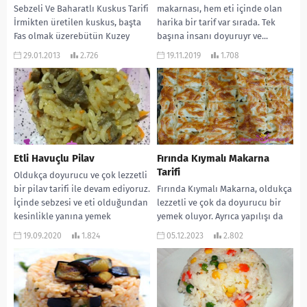
Sebzeli Ve Baharatlı Kuskus Tarifi
makarnası, hem eti içinde olan
İrmikten üretilen kuskus, başta
harika bir tarif var sırada. Tek
Fas olmak üzerebütün Kuzey
başına insanı doyuruyr ve...
Afrika’da yaygın olarak kullanılır.
29.01.2013
2.726
19.11.2019
1.708
Fas’ta et ya...
Etli Havuçlu Pilav
Fırında Kıymalı Makarna
Tarifi
Oldukça doyurucu ve çok lezzetli
bir pilav tarifi ile devam ediyoruz.
Fırında Kıymalı Makarna, oldukça
İçinde sebzesi ve eti olduğundan
lezzetli ve çok da doyurucu bir
kesinlikle yanına yemek
yemek oluyor. Ayrıca yapılışı da
aramayan...
oldukça pratik bir lezzet.
19.09.2020
1.824
05.12.2023
2.802
Mutlaka...