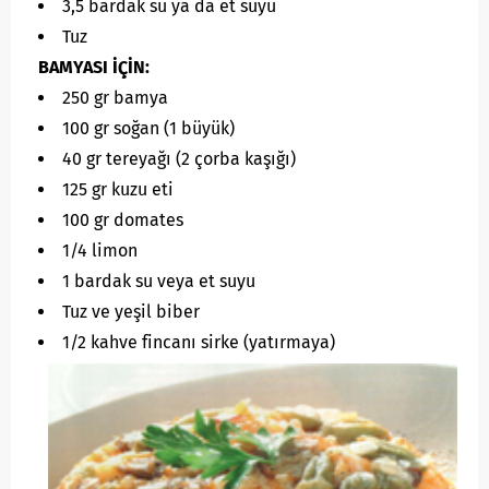
3,5 bardak su ya da et suyu
Tuz
BAMYASI İÇİN:
250 gr bamya
100 gr soğan (1 büyük)
40 gr tereyağı (2 çorba kaşığı)
125 gr kuzu eti
100 gr domates
1/4 limon
1 bardak su veya et suyu
Tuz ve yeşil biber
1/2 kahve fincanı sirke (yatırmaya)