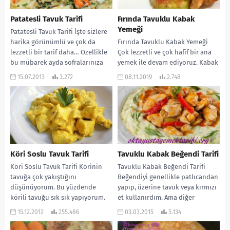
Patatesli Tavuk Tarifi
Fırında Tavuklu Kabak
Yemeği
Patatesli Tavuk Tarifi İşte sizlere
harika görünümlü ve çok da
Fırında Tavuklu Kabak Yemeği
lezzetli bir tarif daha… Özellikle
Çok lezzetli ve çok hafif bir ana
bu mübarek ayda sofralarınıza
yemek ile devam ediyoruz. Kabak
değişik...
ve tavuk çok yakışıyor....
15.07.2013
3.272
08.11.2019
2.748
Köri Soslu Tavuk Tarifi
Tavuklu Kabak Beğendi Tarifi
Köri Soslu Tavuk Tarifi Körinin
Tavuklu Kabak Beğendi Tarifi
tavuğa çok yakıştığını
Beğendiyi genellikle patlıcandan
düşünüyorum. Bu yüzdende
yapıp, üzerine tavuk veya kırmızı
körili tavuğu sık sık yapıyorum.
et kullanırdım. Ama diğer
Aileme hatta yemeğe gelen...
sebzelerin de beğendileri hiç...
15.12.2012
255.486
03.03.2015
5.134