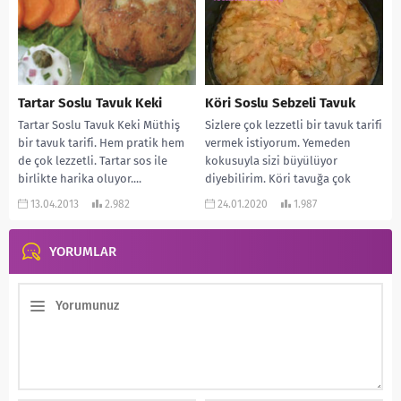
Tartar Soslu Tavuk Keki
Köri Soslu Sebzeli Tavuk
Tartar Soslu Tavuk Keki Müthiş
Sizlere çok lezzetli bir tavuk tarifi
bir tavuk tarifi. Hem pratik hem
vermek istiyorum. Yemeden
de çok lezzetli. Tartar sos ile
kokusuyla sizi büyülüyor
birlikte harika oluyor....
diyebilirim. Köri tavuğa çok
yakışan bir baharat. Harika...
13.04.2013
2.982
24.01.2020
1.987
YORUMLAR