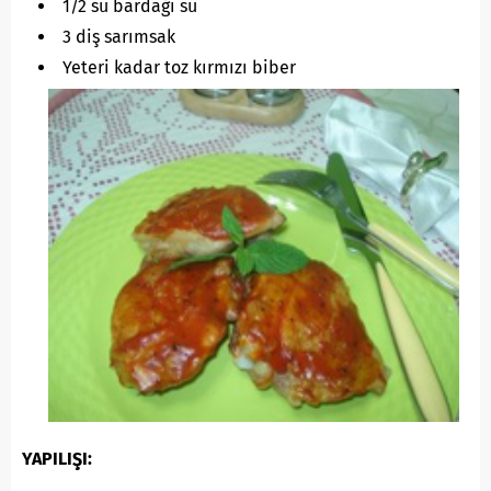
1/2 su bardağı su
3 diş sarımsak
Yeteri kadar toz kırmızı biber
YAPILIŞI: