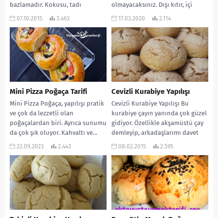
bazlamadır. Kokusu, tadı
olmayacaksınız. Dışı kıtır, içi
mükemmel oluyor. Çocuklar bu...
yumuşacık bir ekmek oluyor.
07.10.2015
3.463
17.03.2020
2.114
Kesinlikle...
Mini Pizza Poğaça Tarifi
Cevizli Kurabiye Yapılışı
Mini Pizza Poğaça, yapılışı pratik
Cevizli Kurabiye Yapılışı Bu
ve çok da lezzetli olan
kurabiye çayın yanında çok güzel
poğaçalardan biri. Ayrıca sunumu
gidiyor. Özellikle akşamüstü çay
da çok şık oluyor. Kahvaltı ve...
demleyip, arkadaşlarımı davet
ediyorsam bu kurabiyeyi
22.09.2023
2.443
08.02.2015
2.595
yapıyorum....