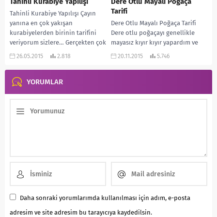
Tahinli Kurabiye Yapılışı
Dere Otlu Mayalı Poğaça
Tarifi
Tahinli Kurabiye Yapılışı Çayın
yanına en çok yakışan
Dere Otlu Mayalı Poğaça Tarifi
kurabiyelerden birinin tarifini
Dere otlu poğaçayı genellikle
veriyorum sizlere… Gerçekten çok
mayasız kıyır kıyır yapardım ve
lezzetli oluyor. Un kurabiyesini
ağızda dağılırdı. Bu poğaçayı bir
26.05.2015
2.818
20.11.2015
5.746
andırıyor....
arkadaşımda...
YORUMLAR
Daha sonraki yorumlarımda kullanılması için adım, e-posta
adresim ve site adresim bu tarayıcıya kaydedilsin.