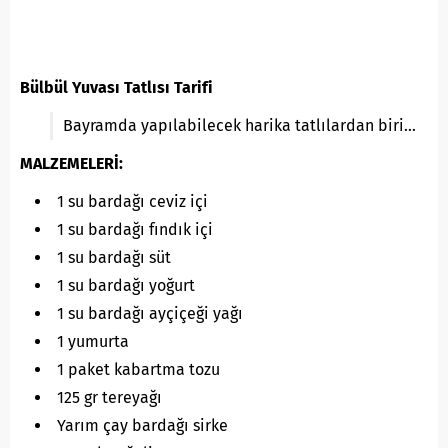
Bülbül Yuvası Tatlısı Tarifi
Bayramda yapılabilecek harika tatlılardan biri…
MALZEMELERİ:
1 su bardağı ceviz içi
1 su bardağı fındık içi
1 su bardağı süt
1 su bardağı yoğurt
1 su bardağı ayçiçeği yağı
1 yumurta
1 paket kabartma tozu
125 gr tereyağı
Yarım çay bardağı sirke