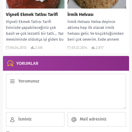
Vişneli Ekmek Tatlısı Tarifi
İrmik Helvası
Vişneli Ekmek Tatlısı Tarifi
İrmik Helvası Helva deyince
Evinizde yapabileceğiniz çok
aklıma hep ilk olarak irmik
basit ve çok lezzetli bir tatlı… Yaz
helvası gelir. Ve küçüklüğümden
mevsiminde oldukça iyi giden bu
beri çok severim. Evde annem
tatlı...
kavurmaya başladığında...
06.04.2013
2.416
05.12.2014
2.817
YORUMLAR