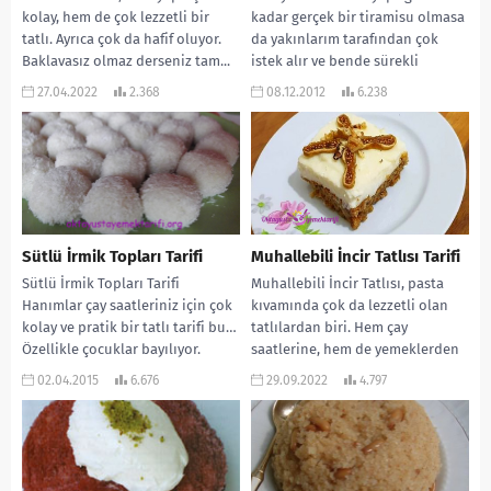
kolay, hem de çok lezzetli bir
kadar gerçek bir tiramisu olmasa
tatlı. Ayrıca çok da hafif oluyor.
da yakınlarım tarafından çok
Baklavasız olmaz derseniz tam...
istek alır ve bende sürekli
yaparım....
27.04.2022
2.368
08.12.2012
6.238
Sütlü İrmik Topları Tarifi
Muhallebili İncir Tatlısı Tarifi
Sütlü İrmik Topları Tarifi
Muhallebili İncir Tatlısı, pasta
Hanımlar çay saatleriniz için çok
kıvamında çok da lezzetli olan
kolay ve pratik bir tatlı tarifi bu…
tatlılardan biri. Hem çay
Özellikle çocuklar bayılıyor.
saatlerine, hem de yemeklerden
Hanımlar...
sonraya çok yakışıyor....
02.04.2015
6.676
29.09.2022
4.797