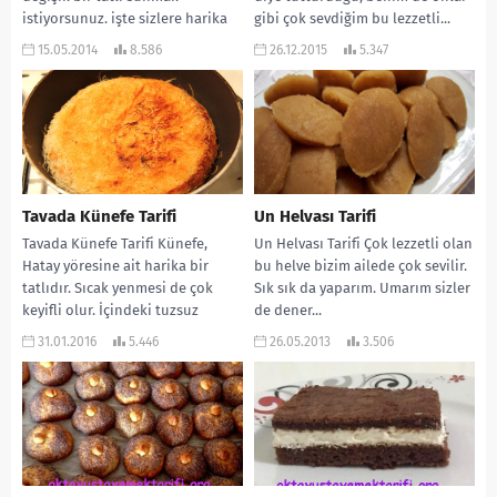
istiyorsunuz. işte sizlere harika
gibi çok sevdiğim bu lezzetli...
bir tatlı bende yeni...
15.05.2014
8.586
26.12.2015
5.347
Tavada Künefe Tarifi
Un Helvası Tarifi
Tavada Künefe Tarifi Künefe,
Un Helvası Tarifi Çok lezzetli olan
Hatay yöresine ait harika bir
bu helve bizim ailede çok sevilir.
tatlıdır. Sıcak yenmesi de çok
Sık sık da yaparım. Umarım sizler
keyifli olur. İçindeki tuzsuz
de dener...
peyniri çok...
31.01.2016
5.446
26.05.2013
3.506