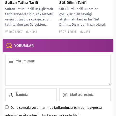
Sultan Tatlısı Tarifi
Süt Dilimi Tarifi
Sultan Tatlısı Tarifi Değişik tatlı
Süt Dilimi Tarifi Bu aralar
tarifi arayanlar için, çok lezzetli
çocukların en sevdiği
ve görüntüsü de çok güzel bir
atıştırmalıklardan biri Süt
tatlı tarifim var. Gerçekten...
Dilimi… Dışarıdan hazır olarak
aldığınız süt dilimlerini evinizde
10.01.2017
4.343
27.11.2016
4.181
de...
YORUMLAR
Daha sonraki yorumlarımda kullanılması için adım, e-posta
adresim ve site adresim bu tarayıcıya kaydedilsin.