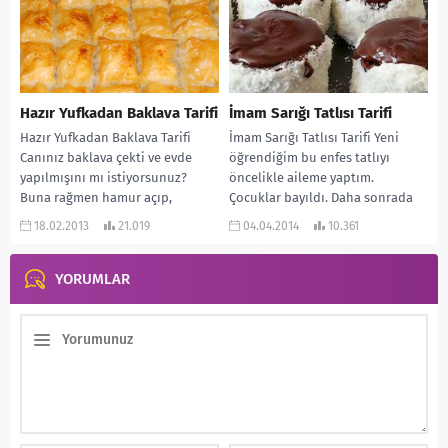
Hazır Yufkadan Baklava Tarifi
İmam Sarığı Tatlısı Tarifi
Hazır Yufkadan Baklava Tarifi
İmam Sarığı Tatlısı Tarifi Yeni
Canınız baklava çekti ve evde
öğrendiğim bu enfes tatlıyı
yapılmışını mı istiyorsunuz?
öncelikle aileme yaptım.
Buna rağmen hamur açıp,
Çocuklar bayıldı. Daha sonrada
yapmak zor mu geliyor?...
kendi günümde arkadaşlarıma
18.02.2013
21.019
04.04.2014
10.361
ikram...
YORUMLAR