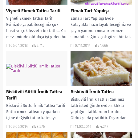
Vişneli Ekmek Tatlısı Tarifi
Elmalı Tart Yapılışı
Vişneli Ekmek Tatlısı Tarifi
Elmalı Tart Yapılışı Evde
Evinizde yapabileceğiniz çok
kolaylıkla hazırlayabileceğiniz ve
basit ve çok lezzetli bir tatlı… Yaz
çayın yanında misafirlerinize
mevsiminde oldukça iyi giden bu
sunabileceğiniz çok güzel bir tat.
tatlı...
Emin olun yedikten sonra
06.04.2013
2.415
07.11.2014
4.666
tarifini...
Bisküvili Sütlü İrmik Tatlısı
Bisküvili İrmik Tatlısı
Tarifi
Bisküvili İrmik Tatlısı Canımız
Bisküvili Sütlü İrmik Tatlısı Tarifi
tatlı istediğinde evde sıklıkla
Sütlü irmik tatlısını yaparken
yaptığım tatlılardan biridir.
içine değişik tatlar katmayı
Oldukça da pratiktir. Dışarıdan
seviyorum. Bazen sezonun
nasıl yapıldığını bilmediğim
09.06.2014
3.576
11.03.2014
4.247
meyvelerini koyarken bazen de...
tatlıları alacağıma...