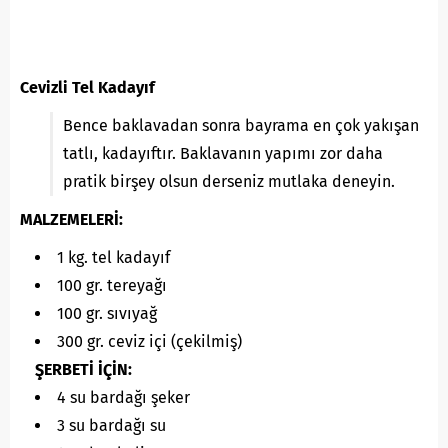
Cevizli Tel Kadayıf
Bence baklavadan sonra bayrama en çok yakışan
tatlı, kadayıftır. Baklavanın yapımı zor daha
pratik birşey olsun derseniz mutlaka deneyin.
MALZEMELERİ:
1 kg. tel kadayıf
100 gr. tereyağı
100 gr. sıvıyağ
300 gr. ceviz içi (çekilmiş)
ŞERBETİ İÇİN:
4 su bardağı şeker
3 su bardağı su