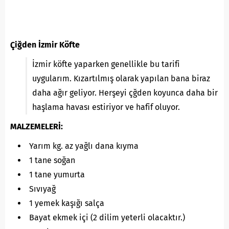
Çiğden İzmir Köfte
İzmir köfte yaparken genellikle bu tarifi
uygularım. Kızartılmış olarak yapılan bana biraz
daha ağır geliyor. Herşeyi çğden koyunca daha bir
haşlama havası estiriyor ve hafif oluyor.
MALZEMELERİ:
Yarım kg. az yağlı dana kıyma
1 tane soğan
1 tane yumurta
Sıvıyağ
1 yemek kaşığı salça
Bayat ekmek içi (2 dilim yeterli olacaktır.)