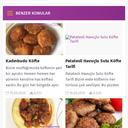
BENZER KONULAR
Kadınbudu Köfte
Patatesli Havuçlu Sulu Köfte
Tarifi
Bizim mutfağımızda köftenin yeri
bir ayrıdır. Hemen hemen her
Patatesli Havuçlu Sulu Köfte
yörenin kendine has köftesi
Tarifi Bizim evde köftenin her
vardır. Bu gün her bölgede aynı
türlüsü çok seviliyor. Bu yüzden
yapılan...
evde çok sık köfte pişirilir. Bu...
15.09.2020
6.057
16.09.2015
8.035