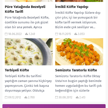
Püre Yatağında Bezelyeli
İrmikli Köfte Yapılışı
Köfte Tarifi
İrmikli Köfte Yapılışı Sizlere dışı
Püre Yatağında Bezelyeli Köfte,
çıtır çıtır, içi ise yumuşacık bir
özellikle sunumu ile çok güzel
köfte tarifi vermek istiyorum.
olan bir ana yemek. Ayrıca
Bizim evde çok seviliyor ve...
yapılışı kolay ve çok da lezzetli...
18.06.2022
1.249
18.11.2015
3.053
Terbiyeli Köfte
Semizotu Taratorlu Köfte
Terbiyeli Köfte Bu tarifimi
Semizotu Taratorlu Köfte Oktay
yaptığım zaman yanına hiçbirşey
Usta’nın bugün yaptığı benimde
yapmıyorum. Çünkü tek başına
hemen uyguladığım bu tarifi çok
doyurmaya yetiyor. Oldukça
beğendiğim için sizlerle
besleyici ve yapımı da çok...
paylaşmak istedim…İçinde
09.12.2012
2.700
30.08.2012
2.413
bulgur, kıyma,...