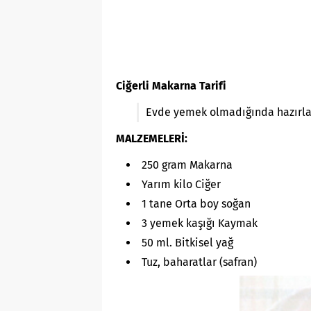
Ciğerli Makarna Tarifi
Evde yemek olmadığında hazırla
MALZEMELERİ:
250 gram Makarna
Yarım kilo Ciğer
1 tane Orta boy soğan
3 yemek kaşığı Kaymak
50 ml. Bitkisel yağ
Tuz, baharatlar (safran)