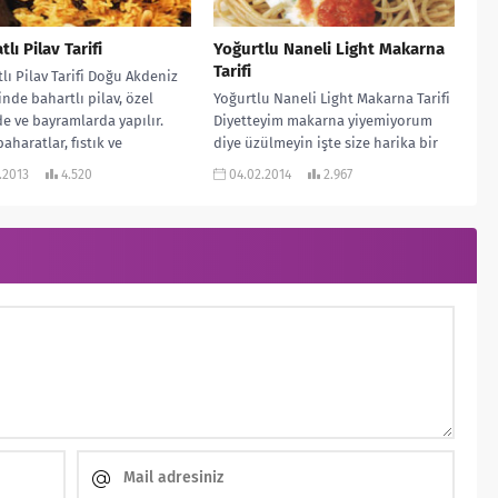
lı Pilav Tarifi
Yoğurtlu Naneli Light Makarna
Tarifi
lı Pilav Tarifi Doğu Akdeniz
inde bahartlı pilav, özel
Yoğurtlu Naneli Light Makarna Tarifi
e ve bayramlarda yapılır.
Diyetteyim makarna yiyemiyorum
baharatlar, fıstık ve
diye üzülmeyin işte size harika bir
muş meyveler pirinci...
Oktay Usta tarifi… Sebzeli olması
.2013
4.520
04.02.2014
2.967
bakımından...