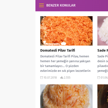
BENZER KONULAR
Domatesli Pilav Tarifi
Sade Pi
Domatesli Pilav Tarifi Pilav, hemen
Sade Pi
hemen her yemeğin yanına yakışan
desin s
bir tamamlayıcı… O yüzden
pilavdı
evlerimizde en sık pişen lezzetlerin
yemeğin
başında...
10.07.2018
2.555
01.06