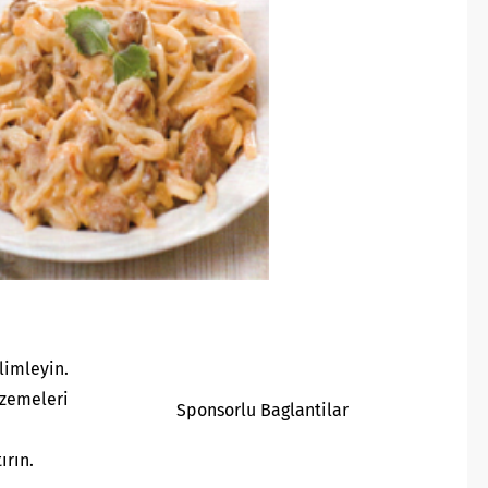
limleyin.
emeleri
Sponsorlu Baglantilar
ırın.