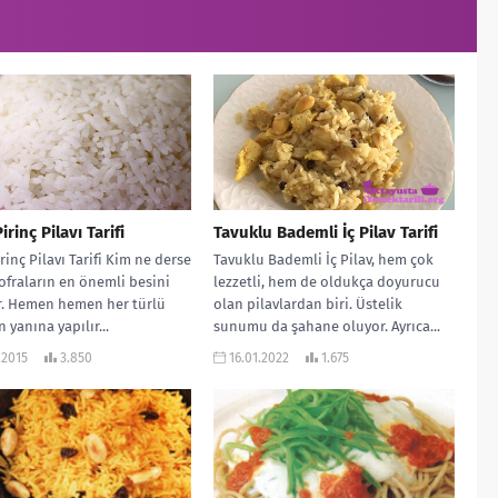
rinç Pilavı Tarifi
Tavuklu Bademli İç Pilav Tarifi
rinç Pilavı Tarifi Kim ne derse
Tavuklu Bademli İç Pilav, hem çok
ofraların en önemli besini
lezzetli, hem de oldukça doyurucu
r. Hemen hemen her türlü
olan pilavlardan biri. Üstelik
 yanına yapılır...
sunumu da şahane oluyor. Ayrıca...
.2015
3.850
16.01.2022
1.675