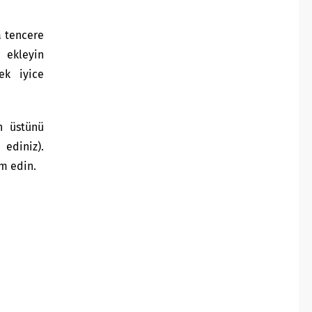
a tencere
 ekleyin
ek iyice
n üstünü
ediniz).
m edin.