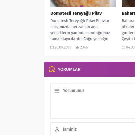
Domatesli Tereyağlı Pilav
Baharat
Domatesli Tereyağlı Pilav Pilavlar
Baharat
masamızda her zaman ana
ülkeler
yemeklerin yanında sunduğumuz
günlerd
tamamlayıcılardır. Çoğu yemeğin
Çeşitli 
yanına da yakışırlar. Bu ün de...
kurutul
26.09.2018
2.146
04.03
YORUMLAR