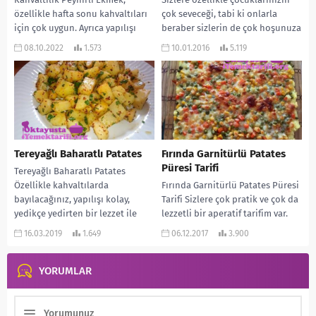
özellikle hafta sonu kahvaltıları
çok seveceği, tabi ki onlarla
için çok uygun. Ayrıca yapılışı
beraber sizlerin de çok hoşunuza
pratik ve çok da lezzetli oluyor.
gideceği oldukça pratik...
08.10.2022
1.573
10.01.2016
5.119
Bayat ekmeklerinizi...
Tereyağlı Baharatlı Patates
Fırında Garnitürlü Patates
Püresi Tarifi
Tereyağlı Baharatlı Patates
Özellikle kahvaltılarda
Fırında Garnitürlü Patates Püresi
bayılacağınız, yapılışı kolay,
Tarifi Sizlere çok pratik ve çok da
yedikçe yedirten bir lezzet ile
lezzetli bir aperatif tarifim var.
devam ediyoruz. Sadece kahvaltı
Yemeklerin yanına garnitür
16.03.2019
1.649
06.12.2017
3.900
için değil, yemeklerin...
olabileceği...
YORUMLAR