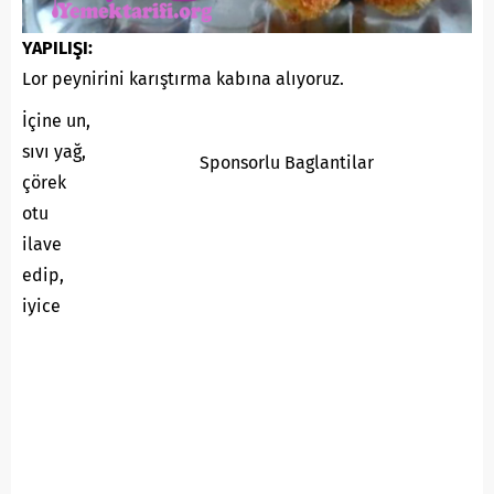
YAPILIŞI:
Lor peynirini karıştırma kabına alıyoruz.
İçine un,
sıvı yağ,
Sponsorlu Baglantilar
çörek
otu
ilave
edip,
iyice