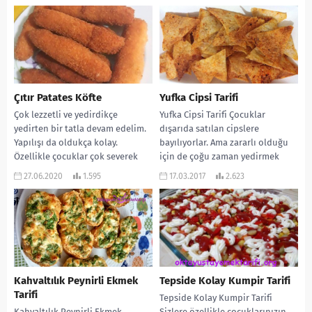
Çıtır Patates Köfte
Yufka Cipsi Tarifi
Çok lezzetli ve yedirdikçe
Yufka Cipsi Tarifi Çocuklar
yedirten bir tatla devam edelim.
dışarıda satılan cipslere
Yapılışı da oldukça kolay.
bayılıyorlar. Ama zararlı olduğu
Özellikle çocuklar çok severek
için de çoğu zaman yedirmek
tüketiyor. Tabi ki...
istemiyoruz. Bu gün vereceğim...
27.06.2020
1.595
17.03.2017
2.623
Kahvaltılık Peynirli Ekmek
Tepside Kolay Kumpir Tarifi
Tarifi
Tepside Kolay Kumpir Tarifi
Kahvaltılık Peynirli Ekmek,
Sizlere özellikle çocuklarınızın