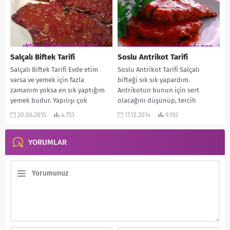
Salçalı Biftek Tarifi
Soslu Antrikot Tarifi
Salçalı Biftek Tarifi Evde etim
Soslu Antrikot Tarifi Salçalı
varsa ve yemek için fazla
bifteği sık sık yapardım.
zamanım yoksa en sık yaptığım
Antrikotun bunun için sert
yemek budur. Yapılışı çok
olacağını düşünüp, tercih
pratiktir...
etmezdim. Fakat oldukça lezzetli
20.06.2015
4.753
17.12.2014
9.192
oldu....
YORUMLAR