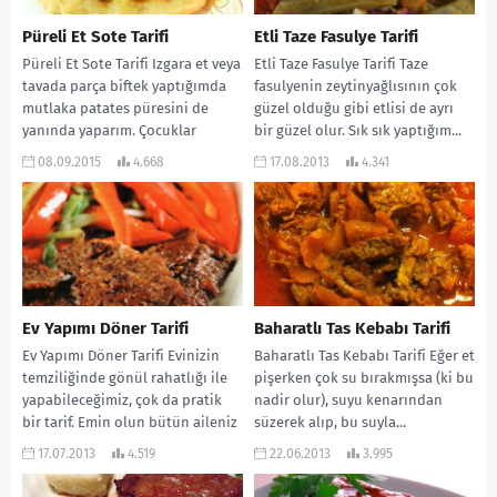
Püreli Et Sote Tarifi
Etli Taze Fasulye Tarifi
Püreli Et Sote Tarifi Izgara et veya
Etli Taze Fasulye Tarifi Taze
tavada parça biftek yaptığımda
fasulyenin zeytinyağlısının çok
mutlaka patates püresini de
güzel olduğu gibi etlisi de ayrı
yanında yaparım. Çocuklar
bir güzel olur. Sık sık yaptığım...
bayılırlar. Ayrıca...
08.09.2015
4.668
17.08.2013
4.341
Ev Yapımı Döner Tarifi
Baharatlı Tas Kebabı Tarifi
Ev Yapımı Döner Tarifi Evinizin
Baharatlı Tas Kebabı Tarifi Eğer et
temziliğinde gönül rahatlığı ile
pişerken çok su bırakmışsa (ki bu
yapabileceğimiz, çok da pratik
nadir olur), suyu kenarından
bir tarif. Emin olun bütün aileniz
süzerek alıp, bu suyla...
bayılacak…...
17.07.2013
4.519
22.06.2013
3.995