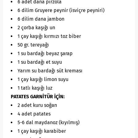
6 adet dana pirzola
6 dilim Gruyere peynir (isviçre peyniri)
6 dilim dana jambon
2 çorba kaşığı un
1 çay kaşığı kırmızı toz biber
50 gr. tereyağı
1 su bardağı beyaz şarap
1 su bardağı et suyu
Yarım su bardağı süt kreması
1 çay kaşığı limon suyu
1 tatlı kaşığı luz
PATATES GARNİTÜR İÇİN:
2 adet kuru soğan
4 adet patates
5-6 dal maydanoz (kıyılmış)
1 çay kaşığı karabiber