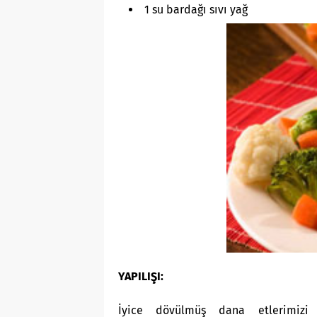
1 su bardağı sıvı yağ
YAPILIŞI:
İyice dövülmüş dana etlerimizi