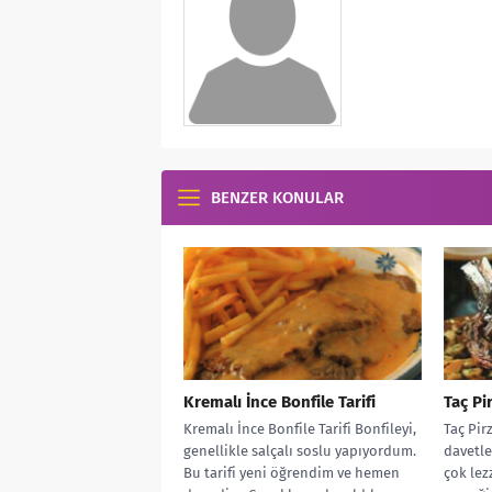
BENZER KONULAR
Kremalı İnce Bonfile Tarifi
Taç Pi
Kremalı İnce Bonfile Tarifi Bonfileyi,
Taç Pir
genellikle salçalı soslu yapıyordum.
davetle
Bu tarifi yeni öğrendim ve hemen
çok lezz