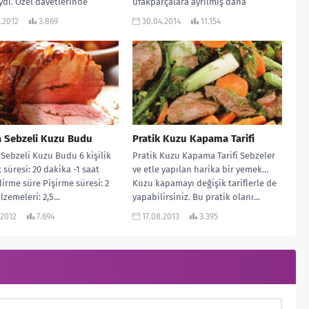
di. Özel davetlerinde
ufakparçalara ayrılmış dana
dan hiç...
etinden...
.2012
3.869
30.04.2014
11.154
a Sebzeli Kuzu Budu
Pratik Kuzu Kapama Tarifi
 Sebzeli Kuzu Budu 6 kişilik
Pratik Kuzu Kapama Tarifi Sebzeler
 süresi: 20 dakika -1 saat
ve etle yapılan harika bir yemek…
irme süre Pişirme süresi: 2
Kuzu kapamayı değişik tariflerle de
zemeleri: 2,5...
yapabilirsiniz. Bu pratik olanı...
.2012
7.694
17.08.2013
3.395