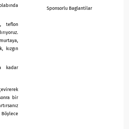
olabında
Sponsorlu Baglantilar
, teflon
ırıyoruz.
murtaya,
, kızgın
a kadar
çevirerek
sonra bir
tırsanız
Böylece