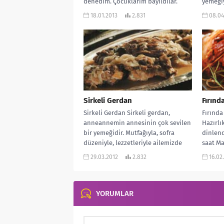
denedim. Çocuklarım bayıldılar.
yemeğiy
Birde yanına...
masasın
18.01.2013
2.831
08.04
Sirkeli Gerdan
Fırınd
Sirkeli Gerdan Sirkeli gerdan,
Fırında
anneannemin annesinin çok sevilen
Hazırlık
bir yemeğidir. Mutfağıyla, sofra
dinlend
düzeniyle, lezzetleriyle ailemizde
saat Mal
çok meşhur olan büyük
29.03.2012
2.832
16.02
anneannemin...
YORUMLAR