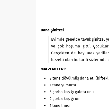
Dana Şinitzel
Evimde genelde tavuk şinitzel ya
ve çok hoşuma gitti. Çocukla
Gerçekten de bayılarak yedile
lezzetli olan bu tarifi sizlerin
MALZEMELERİ:
2 tane dövülmüş dana eti (biftekli
1 tane yumurta
3 çorba kaşığı galeta unu
2 çorba kaşığı un
1 tane limon