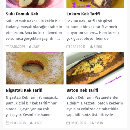
Sulu Pamuk Kek
Lokum Kek Tarifi
Sulu Pamuk Kek Su ile kekin bu
Lokum Kek Tarifi Çok güzel
kadar yumuşak olacağını tahmin
sunumlu bir kek tarifi vermek
etmezdim. Ama bu keki denedim
istiyorum sizlere… Hem lezzeti
ve sonuca gerçekten şaşırdım....
çok güzel oluyor hem de
dediğim...
12.10.2019
2.651
06.11.2017
3.200
Nişastalı Kek Tarifi
Baton Kek Tarifi
Nişastalı Kek Tarifi Yumuşacık,
Baton Kek Tarifi Pastanelerden
pamuk gibi bir kek tarifim var
aldığımız, lezzetli baton keklerin
sırada… Çayın yanına çok
aynısını evinizde de rahatlıkla
yakışıyor. Kesinlikle hamur
yapabilirsiniz. Üstelik evde
kalmıyor. Daha önce...
kendiniz yaptığınız için de
19.03.2018
3.690
26.03.2017
3.838
içiniz...