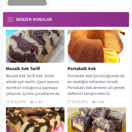
BENZER KONULAR
Mozaik Kek Tarifi
Portakallı Kek
Mozaik Kek Tarifi Kek, bizim
Portakallı Kek Çocukluğumda da
ailede çok sevilir. Çayın yanına
en sevdiğim tatlardan biriydi
mümkün olduğunca yapmaya
Portakallı Kek.Anneme ait yemek
çalışırım. Çünkü çocuklarım da
defterini karıştırırken (o
bayılır. Dışarıdan hazır...
zamanlar yemek kitapları pek
16.02.2015
3.364
25.02.2012
3.464
yoktu.)...