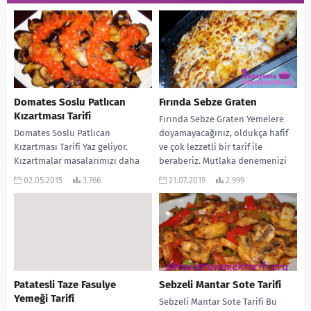
Domates Soslu Patlıcan
Fırında Sebze Graten
Kızartması Tarifi
Fırında Sebze Graten Yemelere
Domates Soslu Patlıcan
doyamayacağınız, oldukça hafif
Kızartması Tarifi Yaz geliyor.
ve çok lezzetli bir tarif ile
Kızartmalar masalarımızı daha
beraberiz. Mutlaka denemenizi
çok kaplayacak. Ve inanıyorum ki
tavsiye ediyorum. Kendi başına...
02.05.2015
3.766
21.07.2019
2.999
herkes de çok seviyordur.
Özellile...
Patatesli Taze Fasulye
Sebzeli Mantar Sote Tarifi
Yemeği Tarifi
Sebzeli Mantar Sote Tarifi Bu