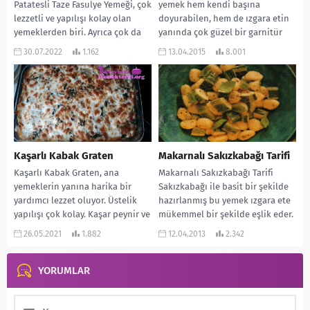
Patatesli Taze Fasulye Yemeği, çok
yemek hem kendi başına
lezzetli ve yapılışı kolay olan
doyurabilen, hem de ızgara etin
yemeklerden biri. Ayrıca çok da
yanında çok güzel bir garnitür
hafif oluyor. Aynı zamanda da...
olan...
30.07.2022
1.162
13.04.2015
8.001
Kaşarlı Kabak Graten
Makarnalı Sakızkabağı Tarifi
Kaşarlı Kabak Graten, ana
Makarnalı Sakızkabağı Tarifi
yemeklerin yanına harika bir
Sakızkabağı ile basit bir şekilde
yardımcı lezzet oluyor. Üstelik
hazırlanmış bu yemek ızgara ete
yapılışı çok kolay. Kaşar peynir ve
mükemmel bir şekilde eşlik eder.
kabağın uyumu...
Aynı zamanda...
26.05.2021
1.882
12.04.2013
2.342
YORUMLAR