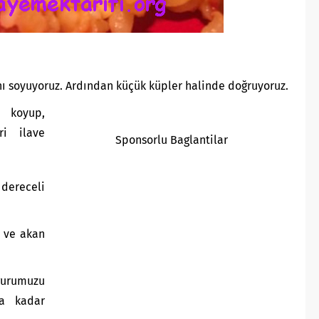
ı soyuyoruz. Ardından küçük küpler halinde doğruyoruz.
i koyup,
ri ilave
Sponsorlu Baglantilar
dereceli
 ve akan
gurumuzu
ka kadar