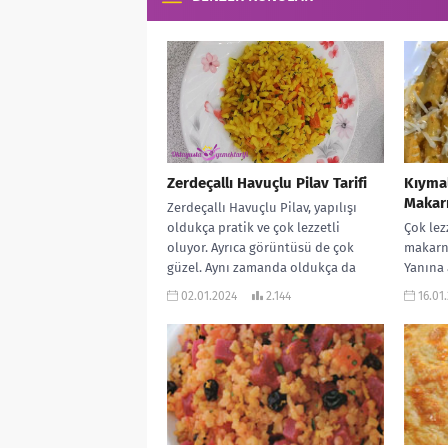
Zerdeçallı Havuçlu Pilav Tarifi
Kıyma
Makar
Zerdeçallı Havuçlu Pilav, yapılışı
oldukça pratik ve çok lezzetli
Çok lez
oluyor. Ayrıca görüntüsü de çok
makarna
güzel. Aynı zamanda oldukça da
Yanına
hafif....
başına 
02.01.2024
2.144
16.01