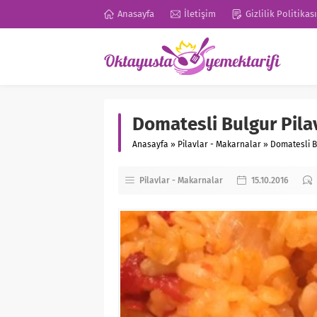
Anasayfa
İletişim
Gizlilik Politikası
Domatesli Bulgur Pila
Anasayfa
»
Pilavlar - Makarnalar
»
Domatesli B
Pilavlar - Makarnalar
15.10.2016