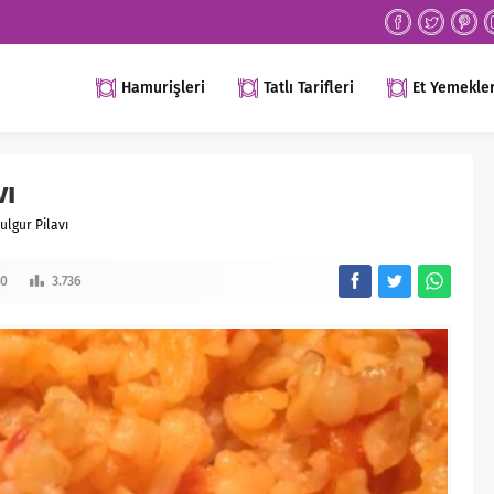
Hamurişleri
Tatlı Tarifleri
Et Yemekler
vı
ulgur Pilavı
0
3.736