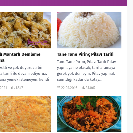
lı Mantarlı Demleme
Tane Tane Pirinç Pilavı Tarifi
na
Tane Tane Pirinç Pilavı Tarifi Pilav
zetli ve çok doyurucu bir
yapmaya ne olacak, tarif aramaya
 tarifi ile devam ediyoruz.
gerek yok demeyin. Pilav yapmak
 ana yemek istemeyen, kendi
sanıldığı kadar da kolay...
tam bir ana...
.2021
1.547
22.01.2016
31.067