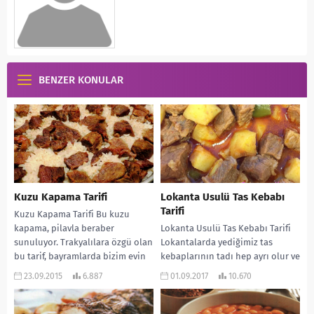
BENZER KONULAR
Kuzu Kapama Tarifi
Lokanta Usulü Tas Kebabı
Tarifi
Kuzu Kapama Tarifi Bu kuzu
kapama, pilavla beraber
Lokanta Usulü Tas Kebabı Tarifi
sunuluyor. Trakyalılara özgü olan
Lokantalarda yediğimiz tas
bu tarif, bayramlarda bizim evin
kebaplarının tadı hep ayrı olur ve
baş yemeğidir. Gelen...
severek yeriz. Peki bu lezzetli
23.09.2015
6.887
01.09.2017
10.670
yemeği...