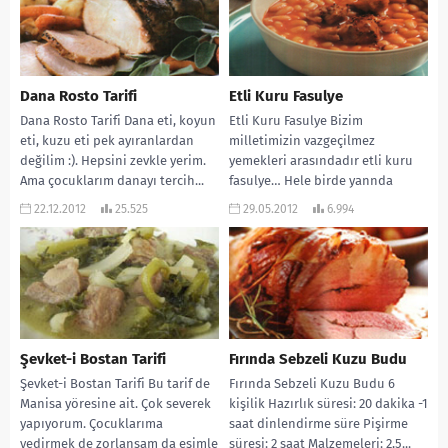
Dana Rosto Tarifi
Etli Kuru Fasulye
Dana Rosto Tarifi Dana eti, koyun
Etli Kuru Fasulye Bizim
eti, kuzu eti pek ayıranlardan
milletimizin vazgeçilmez
değilim :). Hepsini zevkle yerim.
yemekleri arasındadır etli kuru
Ama çocuklarım danayı tercih...
fasulye… Hele birde yannda
pilavla turşu varsa tadına doyum
22.12.2012
25.525
29.05.2012
6.994
olmaz....
Şevket-i Bostan Tarifi
Fırında Sebzeli Kuzu Budu
Şevket-i Bostan Tarifi Bu tarif de
Fırında Sebzeli Kuzu Budu 6
Manisa yöresine ait. Çok severek
kişilik Hazırlık süresi: 20 dakika -1
yapıyorum. Çocuklarıma
saat dinlendirme süre Pişirme
yedirmek de zorlansam da eşimle
süresi: 2 saat Malzemeleri: 2,5...