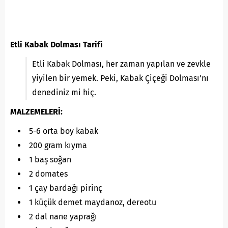
Etli Kabak Dolması Tarifi
Etli Kabak Dolması, her zaman yapılan ve zevkle
yiyilen bir yemek. Peki, Kabak Çiçeği Dolması’nı
denediniz mi hiç.
MALZEMELERİ:
5-6 orta boy kabak
200 gram kıyma
1 baş soğan
2 domates
1 çay bardağı pirinç
1 küçük demet maydanoz, dereotu
2 dal nane yaprağı