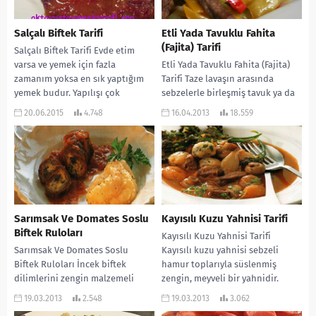
Salçalı Biftek Tarifi
Etli Yada Tavuklu Fahita
(Fajita) Tarifi
Salçalı Biftek Tarifi Evde etim
varsa ve yemek için fazla
Etli Yada Tavuklu Fahita (Fajita)
zamanım yoksa en sık yaptığım
Tarifi Taze lavaşın arasında
yemek budur. Yapılışı çok
sebzelerle birleşmiş tavuk ya da
pratiktir...
dana eti… Emin olun tadı enfes....
20.06.2015
4.748
16.04.2013
18.559
Sarımsak Ve Domates Soslu
Kayısılı Kuzu Yahnisi Tarifi
Biftek Ruloları
Kayısılı Kuzu Yahnisi Tarifi
Sarımsak Ve Domates Soslu
Kayısılı kuzu yahnisi sebzeli
Biftek Ruloları İncek biftek
hamur toplarıyla süslenmiş
dilimlerini zengin malzemeli
zengin, meyveli bir yahnidir.
dolguların etrafına sarma
Fırında közlenmiş patates ve
19.03.2013
2.548
19.03.2013
3.062
konusunda İtalya çeşitli yöresel
yeşilliklerle...