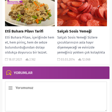
tekniklere sahiptir....
Etli Buhara Pilavı Tarifi
Salçalı Sosis Yemeği
Etli Buhara Pilavı, içeriğinde hem
Salçalı Sosis Yemeği Sizlere
et, hem pirinç, hem de sebze
çocuklarınızın asla hayır
bulundurduğundan dolayı
diyemeyeceği ve evinizde
oldukça doyurucu bir lezzet.
yemeğiniz yokken çok kolaylıkla
Üstelik yapılışı da...
yapabileceğiniz harika bir tarif
18.07.2021
2.162
03.03.2014
12.068
veriyorum. Üstelik...
YORUMLAR