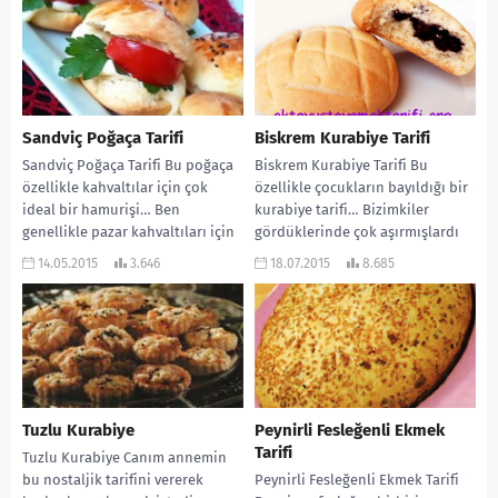
Sandviç Poğaça Tarifi
Biskrem Kurabiye Tarifi
Sandviç Poğaça Tarifi Bu poğaça
Biskrem Kurabiye Tarifi Bu
özellikle kahvaltılar için çok
özellikle çocukların bayıldığı bir
ideal bir hamurişi… Ben
kurabiye tarifi… Bizimkiler
genellikle pazar kahvaltıları için
gördüklerinde çok aşırmışlardı
hazırlıyorum. Çocuklar
ve çok beğendiler. Çay saatleriniz
14.05.2015
3.646
18.07.2015
8.685
bayılarak...
için...
Tuzlu Kurabiye
Peynirli Fesleğenli Ekmek
Tarifi
Tuzlu Kurabiye Canım annemin
bu nostaljik tarifini vererek
Peynirli Fesleğenli Ekmek Tarifi