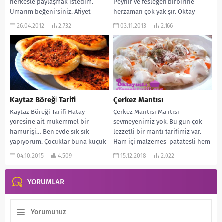
herkesle paylaşmak istedim.
Peynir ve fesleğen birbirine
Umarım beğenirsiniz. Afiyet
herzaman çok yakışır. Oktay
olsun… MALZEMELERİ: 1 su
Usta’da ikisinin karışımından
26.04.2012
2.732
03.11.2013
2.166
bardağı sıvı...
harika bir ekmek yapmış. Evde...
Kaytaz Böreği Tarifi
Çerkez Mantısı
Kaytaz Böreği Tarifi Hatay
Çerkez Mantısı Mantısı
yöresine ait mükemmel bir
sevmeyenimiz yok. Bu gün çok
hamurişi… Ben evde sık sık
lezzetli bir mantı tarifimiz var.
yapıyorum. Çocuklar buna küçük
Ham içi malzemesi patatesli hem
lahmacun diyorlar. Hatta...
de kapanışı...
04.10.2015
4.509
15.12.2018
2.022
YORUMLAR