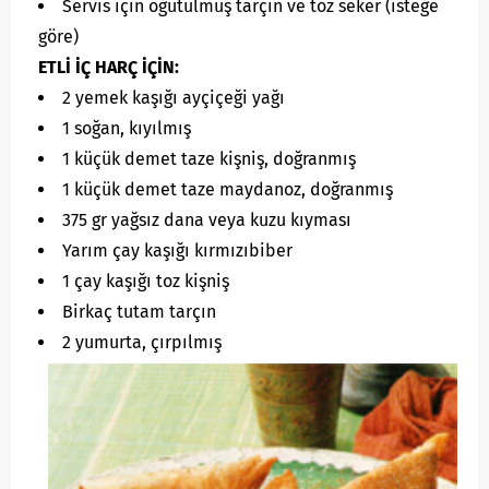
Servis için öğütülmüş tarçın ve toz seker (isteğe
göre)
ETLİ İÇ HARÇ İÇİN:
2 yemek kaşığı ayçiçeği yağı
1 soğan, kıyılmış
1 küçük demet taze kişniş, doğranmış
1 küçük demet taze maydanoz, doğranmış
375 gr yağsız dana veya kuzu kıyması
Yarım çay kaşığı kırmızıbiber
1 çay kaşığı toz kişniş
Birkaç tutam tarçın
2 yumurta, çırpılmış