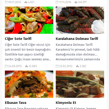
Çocuklarımında seveceğini
09.11.2012
4.921
11.11.2016
341.977
umarak...
Ciğer Sote Tarifi
Karalahana Dolması Tarifi
Ciğer Sote Tarifi Ciğer vücut için
Karalahana Dolması Tarifi
çok önemli bir besin kaynağıdır.
Karadeniz’in yöresel, tadı hâlâ
Özellikle kan yapıcı özelliği
damağımızda olan dolması…
vardır. Çoğu insan sevmez ama...
Anneannelerimizin zamanında
tencerenin dibine kaburgalar
24.09.2015
12.883
23.02.2012
3.362
dizip mısır unuyla
zenginleştirilmiş olarak...
Elbasan Tava
Kimyonlu Et
Elbasan Tava Bayrama yakışan
Kimyonlu Et Kimyon, hemen