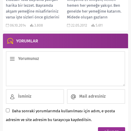
harika bir lezzet. Bayramda
hemen her yemeğe yakışır. Ben
akşam yemeğine misafirleriniz
genelde her yemeğime katarım.
varsa işte sizleri önce gözlerini
Midede oluşan gazların
daha sonra da midelerini...
giderilmesinde de oldukça
06.10.2014
3.808
22.05.2012
5.611
yardımcı...
YORUMLAR
Daha sonraki yorumlarımda kullanılması için adım, e-posta
adresim ve site adresim bu tarayıcıya kaydedilsin.