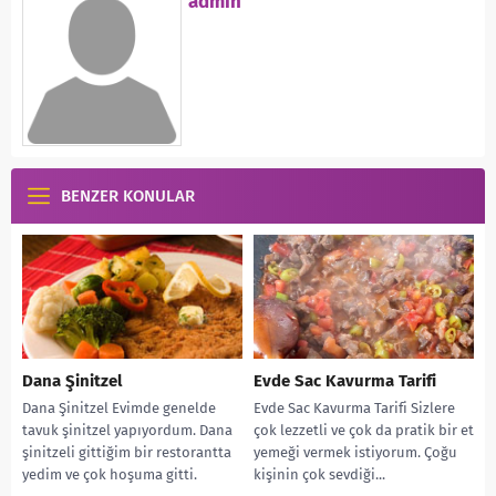
admin
BENZER KONULAR
Dana Şinitzel
Evde Sac Kavurma Tarifi
Dana Şinitzel Evimde genelde
Evde Sac Kavurma Tarifi Sizlere
tavuk şinitzel yapıyordum. Dana
çok lezzetli ve çok da pratik bir et
şinitzeli gittiğim bir restorantta
yemeği vermek istiyorum. Çoğu
yedim ve çok hoşuma gitti.
kişinin çok sevdiği...