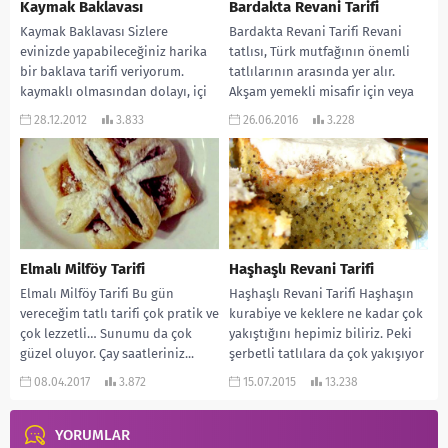
Kaymak Baklavası
Bardakta Revani Tarifi
Kaymak Baklavası Sizlere
Bardakta Revani Tarifi Revani
evinizde yapabileceğiniz harika
tatlısı, Türk mutfağının önemli
bir baklava tarifi veriyorum.
tatlılarının arasında yer alır.
kaymaklı olmasından dolayı, içi
Akşam yemekli misafir için veya
yumuşacık, üstü ise kıtır kıtır
bayram gibi özel...
28.12.2012
3.833
26.06.2016
3.228
oluyor....
Elmalı Milföy Tarifi
Haşhaşlı Revani Tarifi
Elmalı Milföy Tarifi Bu gün
Haşhaşlı Revani Tarifi Haşhaşın
vereceğim tatlı tarifi çok pratik ve
kurabiye ve keklere ne kadar çok
çok lezzetli… Sunumu da çok
yakıştığını hepimiz biliriz. Peki
güzel oluyor. Çay saatleriniz...
şerbetli tatlılara da çok yakışıyor
desem?...
08.04.2017
3.872
15.07.2015
13.238
YORUMLAR