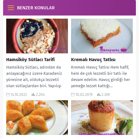
BENZER KONULAR
Hamsiköy Sütlacı Tarifi
Kremalı Havuç Tatlısı
Hamsiköy Sütlacı, adından da
Kremalı Havuç Tatlısı Hem hafif,
anlayacağınız üzere Karadeniz
hem de çok lezzetli bir tatlı ile
yöresine ait, oldukça lezzetli
devam edelim. Havuç girdiği her
olan sütlaçlardan biri. Yapılışı
yemeğe lezzet kattığı...
kolay ve çok da lezzetli...
14.10.2022
2.204
10.02.2019
2.269