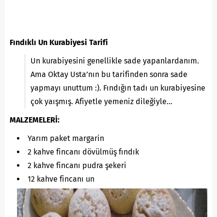
Fındıklı Un Kurabiyesi Tarifi
Un kurabiyesini genellikle sade yapanlardanım.
Ama Oktay Usta’nın bu tarifinden sonra sade
yapmayı unuttum :). Fındığın tadı un kurabiyesine
çok yaışmış. Afiyetle yemeniz dileğiyle…
MALZEMELERİ:
Yarım paket margarin
2 kahve fincanı dövülmüş fındık
2 kahve fincanı pudra şekeri
12 kahve fincanı un