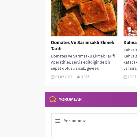
Domates Ve Sarımsaklı Ekmek
Kahval
Tarifi
Kahvalt
Domates Ve Sarımsaklı Ekmek Tarifi
Kahvalt
Aperatifler, servis edildiğinde bir
katacak,
sepet dolusu sıcak, gevrek
var sır
sarımsaklı ekmek her zaman rağbet
baştan 
01.02.2013
3.367
29.07
görür. MALZEMELERİ:...
YORUMLAR