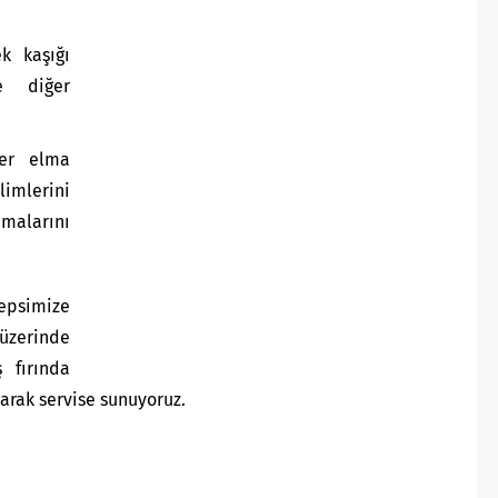
k kaşığı
e diğer
ber elma
limlerini
alarını
tepsimize
zerinde
ş fırında
larak servise sunuyoruz.