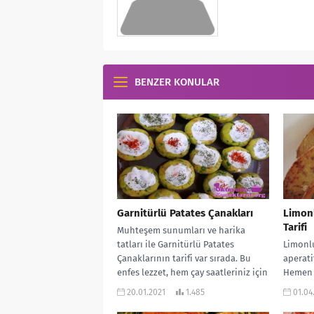
BENZER KONULAR
Garnitürlü Patates Çanakları
Limonl
Tarifi
Muhteşem sunumları ve harika
tatları ile Garnitürlü Patates
Limonlu
Çanaklarının tarifi var sırada. Bu
aperati
enfes lezzet, hem çay saatleriniz için
Hemen 
uygun,...
de yeni
20.01.2021
1.485
01.04
hazırla