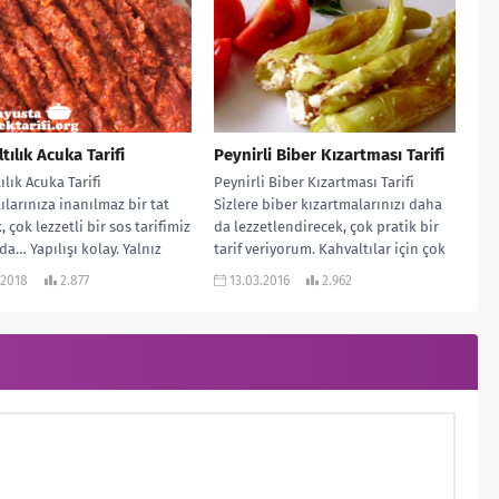
tılık Acuka Tarifi
Peynirli Biber Kızartması Tarifi
ılık Acuka Tarifi
Peynirli Biber Kızartması Tarifi
ılarınıza inanılmaz bir tat
Sizlere biber kızartmalarınızı daha
 çok lezzetli bir sos tarifimiz
da lezzetlendirecek, çok pratik bir
ada… Yapılışı kolay. Yalnız
tarif veriyorum. Kahvaltılar için çok
söyleyeyim...
uygun. Ayrıca...
.2018
2.877
13.03.2016
2.962