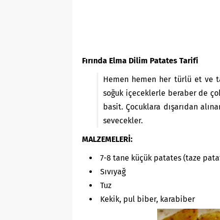
Fırında Elma Dilim Patates Tarifi
Hemen hemen her türlü et ve ta
soğuk içeceklerle beraber de çok
basit. Çocuklara dışarıdan alın
sevecekler.
MALZEMELERİ:
7-8 tane küçük patates (taze pata
Sıvıyağ
Tuz
Kekik, pul biber, karabiber