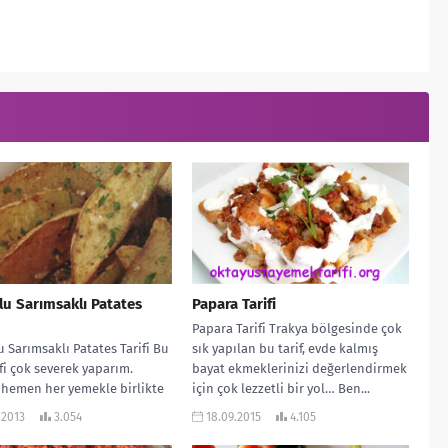
u Sarımsaklı Patates
Papara Tarifi
Papara Tarifi Trakya bölgesinde çok
 Sarımsaklı Patates Tarifi Bu
sık yapılan bu tarif, evde kalmış
fi çok severek yaparım.
bayat ekmeklerinizi değerlendirmek
hemen her yemekle birlikte
için çok lezzetli bir yol… Ben...
yor. Özel günler için
.2013
3.054
18.09.2015
4.105
dığım...