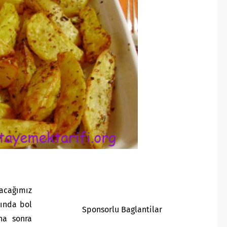
tacağımız
tında bol
Sponsorlu Baglantilar
aha sonra