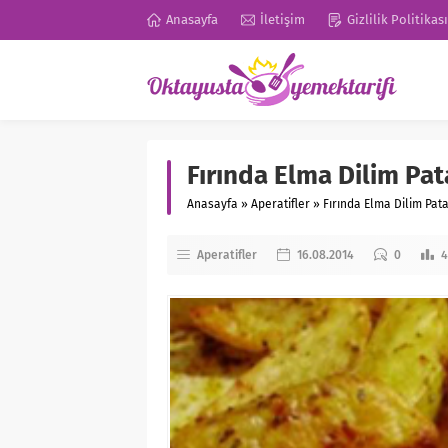
Anasayfa
İletişim
Gizlilik Politikası
Fırında Elma Dilim Pata
Anasayfa
»
Aperatifler
»
Fırında Elma Dilim Pata
Aperatifler
16.08.2014
0
4