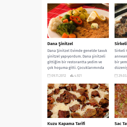
Dana Şinitzel
Sirkel
Dana Şinitzel Evimde genelde tavuk
Sirkeli
şinitzel yapıyordum. Dana şinitzeli
annean
gittiğim bir restorantta yedim ve
bir yem
çok hoşuma gitti. Çocuklarımında
düzeniy
seveceğini umarak...
çok me
09.11.2012
4.921
29.03
annean
Kuzu Kapama Tarifi
Sac Ta