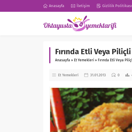
Anasayfa
İletişim
Gizlilik Politikası
Fırında Etli Veya Piliçl
Anasayfa
»
Et Yemekleri
»
Fırında Etli Veya Piliç
Et Yemekleri
31.01.2013
0