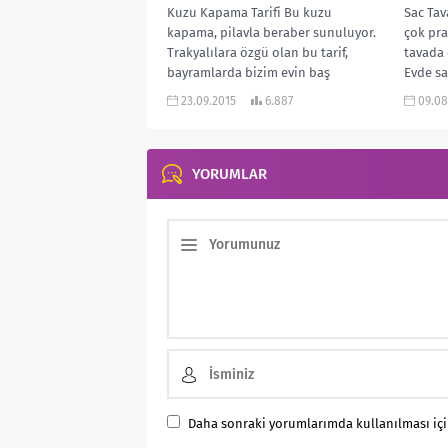
Kuzu Kapama Tarifi Bu kuzu
Sac Tava
kapama, pilavla beraber sunuluyor.
çok prat
Trakyalılara özgü olan bu tarif,
tavada 
bayramlarda bizim evin baş
Evde sac
yemeğidir. Gelen...
23.09.2015
6.887
09.08
YORUMLAR
Daha sonraki yorumlarımda kullanılması için