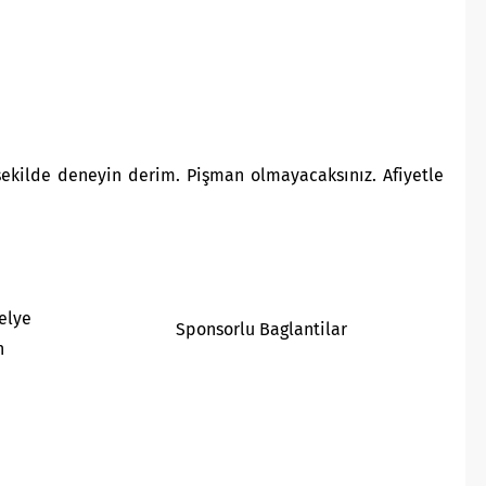
şekilde deneyin derim. Pişman olmayacaksınız. Afiyetle
elye
Sponsorlu Baglantilar
n