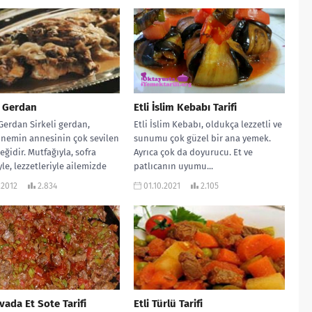
i Gerdan
Etli İslim Kebabı Tarifi
 Gerdan Sirkeli gerdan,
Etli İslim Kebabı, oldukça lezzetli ve
nemin annesinin çok sevilen
sunumu çok güzel bir ana yemek.
eğidir. Mutfağıyla, sofra
Ayrıca çok da doyurucu. Et ve
le, lezzetleriyle ailemizde
patlıcanın uyumu...
şhur olan büyük
.2012
2.834
01.10.2021
2.105
nemin...
vada Et Sote Tarifi
Etli Türlü Tarifi