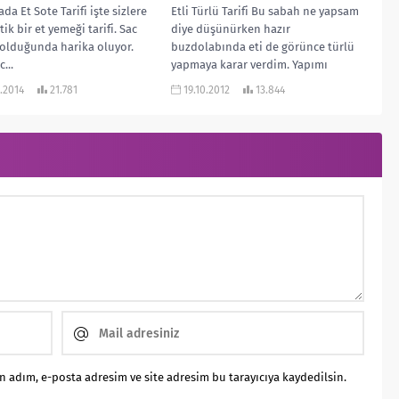
da Et Sote Tarifi işte sizlere
Etli Türlü Tarifi Bu sabah ne yapsam
ik bir et yemeği tarifi. Sac
diye düşünürken hazır
olduğunda harika oluyor.
buzdolabında eti de görünce türlü
...
yapmaya karar verdim. Yapımı
sebzeleri...
.2014
21.781
19.10.2012
13.844
 adım, e-posta adresim ve site adresim bu tarayıcıya kaydedilsin.