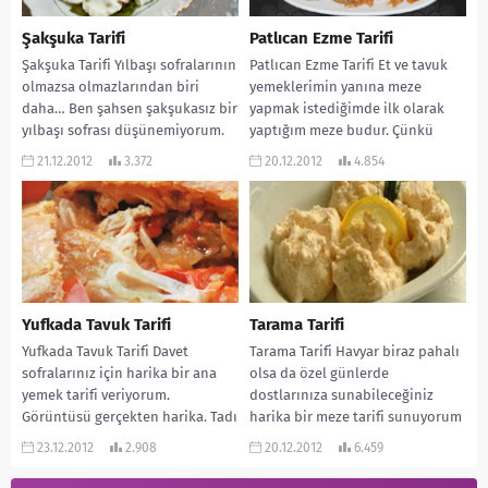
Şakşuka Tarifi
Patlıcan Ezme Tarifi
Şakşuka Tarifi Yılbaşı sofralarının
Patlıcan Ezme Tarifi Et ve tavuk
olmazsa olmazlarından biri
yemeklerimin yanına meze
daha… Ben şahsen şakşukasız bir
yapmak istediğimde ilk olarak
yılbaşı sofrası düşünemiyorum.
yaptığım meze budur. Çünkü
Bu benim küçüklüğümden beri
patlıcan ikisine de...
21.12.2012
3.372
20.12.2012
4.854
böyle....
Yufkada Tavuk Tarifi
Tarama Tarifi
Yufkada Tavuk Tarifi Davet
Tarama Tarifi Havyar biraz pahalı
sofralarınız için harika bir ana
olsa da özel günlerde
yemek tarifi veriyorum.
dostlarınıza sunabileceğiniz
Görüntüsü gerçekten harika. Tadı
harika bir meze tarifi sunuyorum
ise enfes. Tavuk ve...
sizlere. Hemen hemen her...
23.12.2012
2.908
20.12.2012
6.459