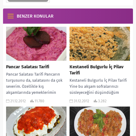
BENZER KONULAR
Pancar Salatası Tarifi
Kestaneli Bulgurlu İç Pilav
Tarifi
Pancar Salatası Tarifi Pancarın
turşusunu da, salatasını da çok
Kestaneli Bulgurlu İç Pilav Tarifi
severim. Özellikle kış
Yine bu akşam sofralarınızı
akşamlarında yemeklerimin
süsleyeceğini düşündüğüm
yanına yapmaya çalışırım.
harika bir iç pilavla daha
21.12.2012
11.780
31.12.2012
3.282
Yılbaşının da yaklaşacağı...
karşınızdayım. Bulgurla
kestanenin uyumu...