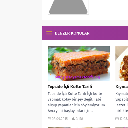
BENZER KONULAR
Tepside İçli Köfte Tarifi
Kıymal
Tepside İçli Köfte Tarifi İçli köfte
Kıymalı
yapmak kolay bir şey değil. Tabi
yapabil
alışıp yapanlar için söylemiyorum.
lezzetli
Ama yeni başlayanlar için...
birlikt
le...
03.09.2015
3.178
12.05