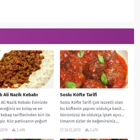
ı Ali Nazik Kebabı
Soslu Köfte Tarifi
 Ali Nazik Kebabı Evinizde
Soslu Köfte Tarifi Çok lezzetli olan
eceğiniz en kolay ve en
bu köftenin yapımı oldukça basit…
 kebap tariflerinden biri ile
Görüntüsü de oldukça iştah açıcı…
eyiz. Köz patlıcanın yoğurt
Umarım sizler de beğenirsiniz....
.2019
2.499
26.12.2013
3.470