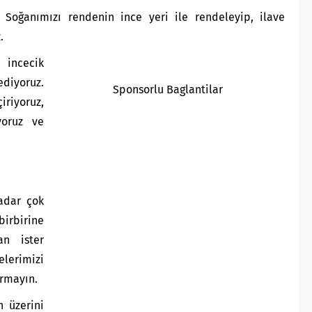
Soğanımızı rendenin ince yeri ile rendeleyip, ilave
.
incecik
ediyoruz.
Sponsorlu Baglantilar
iriyoruz,
yoruz ve
adar çok
irbirine
an ister
lerimizi
ırmayın.
n üzerini