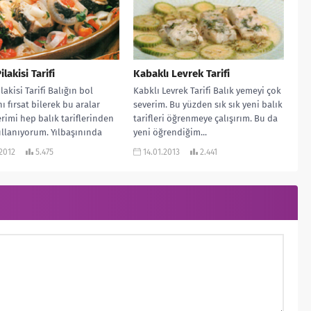
ilakisi Tarifi
Kabaklı Levrek Tarifi
lakisi Tarifi Balığın bol
Kabklı Levrek Tarifi Balık yemeyi çok
ı fırsat bilerek bu aralar
severim. Bu yüzden sık sık yeni balık
erimi hep balık tariflerinden
tarifleri öğrenmeye çalışırım. Bu da
llanıyorum. Yılbaşınında
yeni öğrendiğim...
lmasıyla sofralarınıza...
.2012
5.475
14.01.2013
2.441