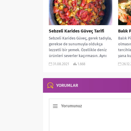
Sebzeli Karides Güveç Tarifi
Balık P
Sebzeli Karides Güveç, gerek tadıyla,
Balık Pi
gerekse de sunumuyla oldukça
olmasın
lezzetli bir yemek. Özellikle deniz
tercihl
ürünleri severler kaçırmasın. Aynı
yana ku
zamanda yapılışı...
yakın o
31.08.2021
1.668
26.12
YORUMLAR