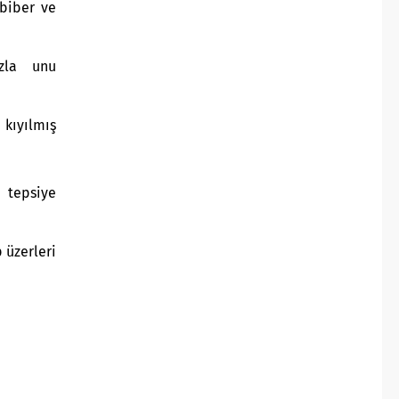
 biber ve
azla unu
kıyılmış
 tepsiye
p üzerleri