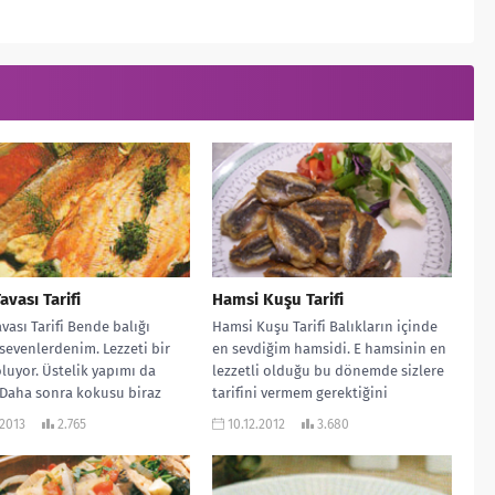
avası Tarifi
Hamsi Kuşu Tarifi
avası Tarifi Bende balığı
Hamsi Kuşu Tarifi Balıkların içinde
sevenlerdenim. Lezzeti bir
en sevdiğim hamsidi. E hamsinin en
luyor. Üstelik yapımı da
lezzetli olduğu bu dönemde sizlere
Daha sonra kokusu biraz
tarifini vermem gerektiğini
düşündüm....
.2013
2.765
10.12.2012
3.680