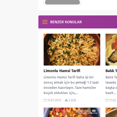
BENZER KONULAR
Limonlu Hamsi Tarifi
Balık T
Limonlu Hamsi Tarifi Daha iyi bir
Balık T
sonuç almak için bu yemeği 1-2 saat
tavada 
önceden hazırlayın. Taze hamsiler
başka o
küçük oldukları için,...
basit… 
kalsa...
31.01.2013
3.828
11.02