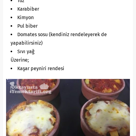
Tuz
Karabiber
Kimyon
Pul biber
Domates sosu (kendiniz rendeleyerek de
yapabilirsiniz)
Sıvı yağ
Üzerine;
Kaşar peyniri rendesi