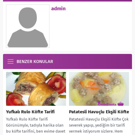
admin
BENZER KONULAR
Yufkalı Rulo Köfte Tarifi
Patatesli Havuçlu Ekşili Köfte
Yufkalı Rulo Köfte Tarifi
Patatesli Havuçlu Ekşili Köfte Çok
Görünümyle, tadıyla harika olan
severek yapıp, yediğim bir tarifi
bu köfte tarifini, ben evime davet
vermek istiyorum sizlere. Hem