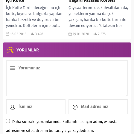
İçli Köfte
Kaşarlı Patates Köftesi
İçli Köfte Tarif edeceğim bu içli
Çay saatlerine de, kahvaltılara da,
köfte, kıyma ve bulgurla yapılan
yemeklerin yanına da çok
harika lezzetli ve doyurucu bir
yakışan, harika bir köfte tarifi ile
yemektir. Köftelerin içine bol...
devam ediyoruz. Patatesin her
tarifi...
15.03.2013
3.426
19.01.2020
2.375
YORUMLAR
Daha sonraki yorumlarımda kullanılması için adım, e-posta
adresim ve site adresim bu tarayıcıya kaydedilsin.