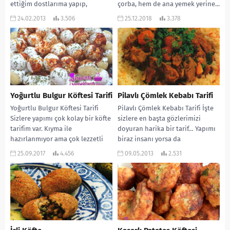
ettiğim dostlarıma yapıp,
çorba, hem de ana yemek yerine...
sunuyorum. Herkesin de...
24.02.2013
3.506
25.12.2018
3.378
Yoğurtlu Bulgur Köftesi Tarifi
Pilavlı Çömlek Kebabı Tarifi
Yoğurtlu Bulgur Köftesi Tarifi
Pilavlı Çömlek Kebabı Tarifi İşte
Sizlere yapımı çok kolay bir köfte
sizlere en başta gözlerimizi
tarifim var. Kıyma ile
doyuran harika bir tarif… Yapımı
hazırlanmıyor ama çok lezzetli
biraz insanı yorsa da
oluyor. Bulgur...
sevdiklerinize sunup,...
25.09.2017
4.456
09.05.2013
2.531