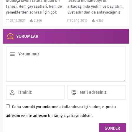
oldukça favori tatlılarından bir
lezzetli muhallebiyi bir
tanesi. Hem çay saatleri, hem de
arkadaşımda yedim ve bayıldım.
yemeklerden sonrası için çok
Evet adından da anlayacağınız
uygun bir...
üzere Burdur taraflarında çok
23.12.2021
2.366
06.10.2015
4.169
sık...
YORUMLAR
Daha sonraki yorumlarımda kullanılması için adım, e-posta
adresim ve site adresim bu tarayıcıya kaydedilsin.