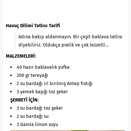
Havuç Dilimi Tatlısı Tarifi
Adına bakıp aldanmayın. Bir çeşit baklava tatlısı
diyebiliriz. Oldukça pratik ve çok lezzetli…
MALZEMELERİ:
40 hazır baklavalık yufka
200 gr tereyağı
2 su bardağı iri kırılmış Antep fıstığı
3 yemek kaşığı toz şeker
ŞERBETİ İÇİN:
3 su bardağı toz şeker
2 su bardağı su
3 damla limon suyu