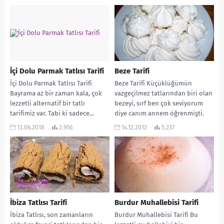
İçi Dolu Parmak Tatlısı Tarifi
Beze Tarifi
İçi Dolu Parmak Tatlısı Tarifi
Beze Tarifi Küçüklüğümün
Bayrama az bir zaman kala, çok
vazgeçilmez tatlarından biri olan
lezzetli alternatif bir tatlı
bezeyi, sırf ben çok seviyorum
tarifimiz var. Tabi ki sadece...
diye canım annem öğrenmişti.
Bende sık sık yapmasını...
13.06.2018
2.956
14.12.2012
5.237
İbiza Tatlısı Tarifi
Burdur Muhallebisi Tarifi
İbiza Tatlısı, son zamanların
Burdur Muhallebisi Tarifi Bu