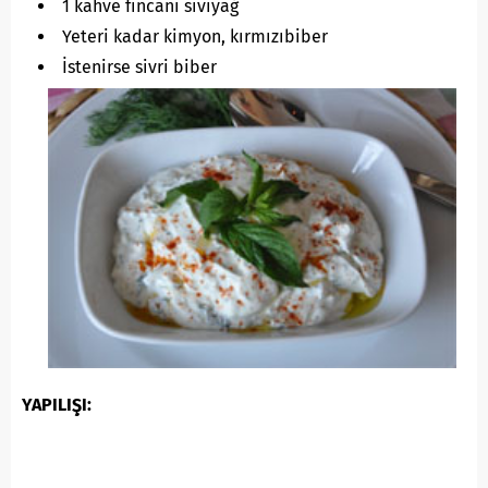
1 kahve fincanı sıvıyağ
Yeteri kadar kimyon, kırmızıbiber
İstenirse sivri biber
YAPILIŞI: