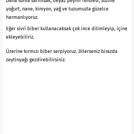
Daha sonra sarımsak, beyaz peynir rendesi, süzme
yoğurt, nane, kimyon, yağ ve tuzumuzla güzelce
harmanlıyoruz.
Eğer sivri biber kullanacaksak çok ince dilimleyip, içine
ekleyebiliriz.
Üzerine kırmızı biber serpiyoruz. Dilerseniz birazda
zeytinyağı gezdirebilirsiniz.