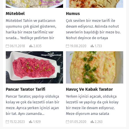
Mütebbel
Humus
Mütebbel Tahin ve patlıcanın
Çok sevilen bir meze tarifi ile
uyumunu çok güzel gösteren,
devam ediyoruz. Aslında nohut
harika bir meze tarifimiz var
severlerin bayıldığı bir meze bu.
sırada… Yedikçe yedirten bir
Nohut deyince de ortaya
lezzet diyebilirim. Hemen...
lezzetli...
06.11.2018
2.835
19.08.2020
1.733
Pancar Tarator Tarifi
Havuç Ve Kabak Tarator
Pancar Tarator, yapılışı oldukça
Yerken içinizi açacak, oldukça
kolay ve çok da lezzetli olan bir
lezzetli ve yapılışı da çok kolay
meze. Ayrıca yerken içinizi açan
bir meze ile devam ediyoruz.
bir tat. Aynı zamanda...
Meze diyorum ama salata
olarak...
15.12.2023
1.929
01.05.2020
2.263