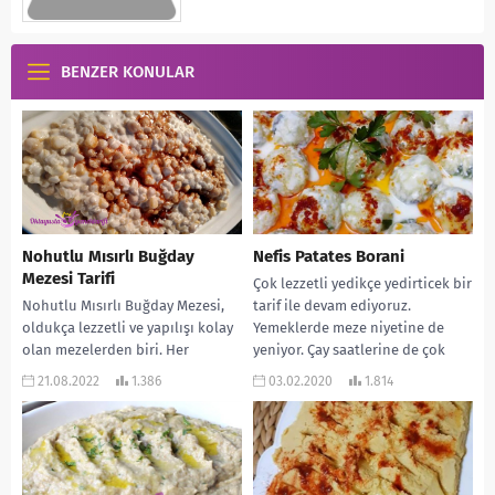
BENZER KONULAR
Nohutlu Mısırlı Buğday
Nefis Patates Borani
Mezesi Tarifi
Çok lezzetli yedikçe yedirticek bir
Nohutlu Mısırlı Buğday Mezesi,
tarif ile devam ediyoruz.
oldukça lezzetli ve yapılışı kolay
Yemeklerde meze niyetine de
olan mezelerden biri. Her
yeniyor. Çay saatlerine de çok
yemeğin yanına da yakışıyor.
yakışıyor. Özellikle...
21.08.2022
1.386
03.02.2020
1.814
Ayrıca çok da...