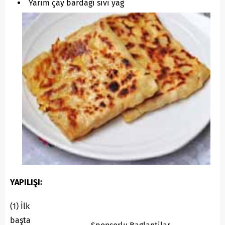
Yarım çay bardağı sıvı yağ
YAPILIŞI:
(1) İlk
başta