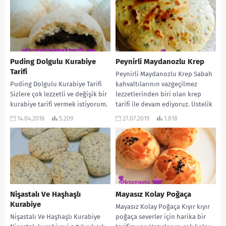
Puding Dolgulu Kurabiye
Peynirli Maydanozlu Krep
Tarifi
Peynirli Maydanozlu Krep Sabah
Puding Dolgulu Kurabiye Tarifi
kahvaltılarının vazgeçilmez
Sizlere çok lezzetli ve değişik bir
lezzetlerinden biri olan krep
kurabiye tarifi vermek istiyorum.
tarifi ile devam ediyoruz. Üstelik
İçi kakaolu puding ile
bu gün daha da lezzet...
14.04.2016
5.209
27.07.2019
1.818
dolduruluyor ve...
Nişastalı Ve Haşhaşlı
Mayasız Kolay Poğaça
Kurabiye
Mayasız Kolay Poğaça Kıyır kıyır
Nişastalı Ve Haşhaşlı Kurabiye
poğaça severler için harika bir