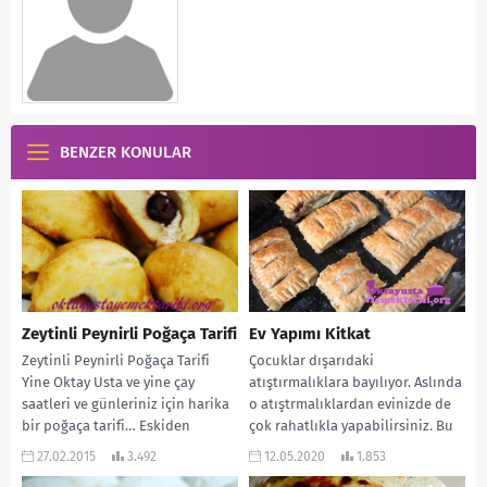
BENZER KONULAR
Zeytinli Peynirli Poğaça Tarifi
Ev Yapımı Kitkat
Zeytinli Peynirli Poğaça Tarifi
Çocuklar dışarıdaki
Yine Oktay Usta ve yine çay
atıştırmalıklara bayılıyor. Aslında
saatleri ve günleriniz için harika
o atıştrmalıklardan evinizde de
bir poğaça tarifi… Eskiden
çok rahatlıkla yapabilirsiniz. Bu
peynirli...
gün onlardan birinin tarifini
27.02.2015
3.492
12.05.2020
1.853
vermek istiyorum. Hem...