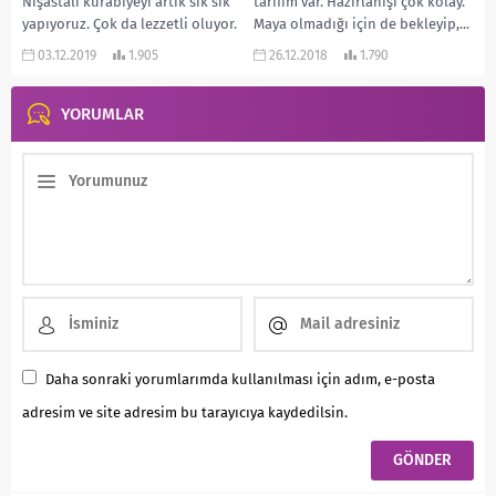
Nişastalı kurabiyeyi artık sık sık
tarifim var. Hazırlanışı çok kolay.
yapıyoruz. Çok da lezzetli oluyor.
Maya olmadığı için de bekleyip,...
Bu gün nişastalı kurabiyelerimize
03.12.2019
1.905
26.12.2018
1.790
bir lezzet...
YORUMLAR
Daha sonraki yorumlarımda kullanılması için adım, e-posta
adresim ve site adresim bu tarayıcıya kaydedilsin.