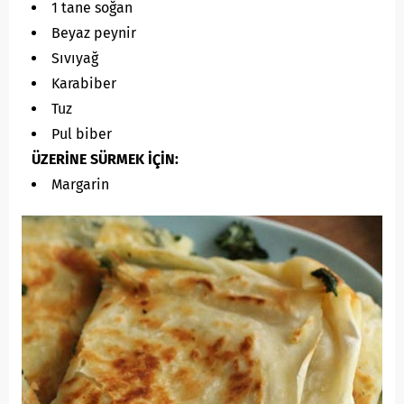
1 tane soğan
Beyaz peynir
Sıvıyağ
Karabiber
Tuz
Pul biber
ÜZERİNE SÜRMEK İÇİN:
Margarin