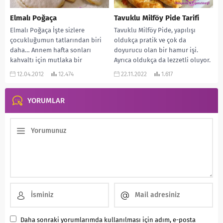
Elmalı Poğaça
Tavuklu Milföy Pide Tarifi
Elmalı Poğaça İşte sizlere
Tavuklu Milföy Pide, yapılışı
çocukluğumun tatlarından biri
oldukça pratik ve çok da
daha… Annem hafta sonları
doyurucu olan bir hamur işi.
kahvaltı için mutlaka bir
Ayrıca oldukça da lezzetli oluyor.
hamurişi hazırlardı. Ben en çok...
Tavuk...
12.04.2012
12.474
22.11.2022
1.617
YORUMLAR
Daha sonraki yorumlarımda kullanılması için adım, e-posta