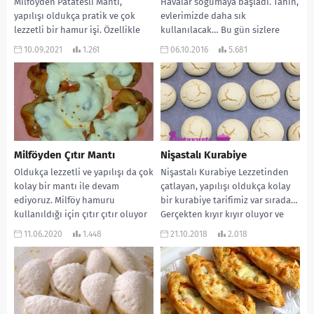
Milföyden Patatesli Mantı,
Havalar soğumaya başladı. Tahin,
yapılışı oldukça pratik ve çok
evlerimizde daha sık
lezzetli bir hamur işi. Özellikle
kullanılacak… Bu gün sizlere
mantı severlerin kaçırmaması
tahin ile hazırlayabileceğiniz, çok
10.09.2021
1.261
06.10.2016
5.681
gereken bir lezzet. Yedikçe...
lezzetli...
Milföyden Çıtır Mantı
Nişastalı Kurabiye
Oldukça lezzetli ve yapılışı da çok
Nişastalı Kurabiye Lezzetinden
kolay bir mantı ile devam
çatlayan, yapılışı oldukça kolay
ediyoruz. Milföy hamuru
bir kurabiye tarifimiz var sırada…
kullanıldığı için çıtır çıtır oluyor
Gerçekten kıyır kıyır oluyor ve
ve...
ağızda dağılıyor. Çay...
11.06.2020
1.448
21.10.2018
2.018