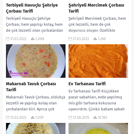
Terbiyeli Havuçlu Şehriye
Şehriyeli Mercimek Çorbası
Çorbası Tarifi
Tarifi
Terbiyeli Havuçlu Şehriye
Şehriyeli Mercimek Çorbası, hem
Çorbası, hem yapılışı kolay, hem
çok lezzetli, hem de çok
de çok lezzetli olan çorbalardan
doyurucu oluyor. Özellikle
biri. Özellikle çok da hafif oluyor.
klasiğinden sıkılanlar için çok
31.03.2022
2.088
27.03.2022
1.260
Tüm...
uygun. Ayrıca yapılışı da...
Makarnalı Tavuk Çorbası
Ev Tarhanası Tarifi
Tarifi
Ev Tarhanası Tarifi Küçükken
Makarnalı Tavuk Çorbası, oldukça
pazar sabahları, evde yapılmış
lezzetli ve yapılışı kolay olan
mis gibi tarhana kokusuna
çorbalardan biri. Ayrıca çok
uyanırdım. Çünkü babam sabah
doyurucu ve de sağlıklı bir çorba.
tarhana içmeyi çok severdi…...
13.03.2022
1.059
27.08.2015
10.182
Bence...