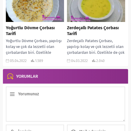
Yoğurtlu Dövme Çorbası
Zerdeçallı Patates Çorbası
Tarifi
Tarifi
Yoğurtlu Dövme Çorbası, yapılışı
Zerdeçallı Patates Çorbası,
kolay ve çok da lezzetli olan
yapılışı kolay ve çok lezzetli olan
çorbalardan biri. Özellikle
çorbalardan biri. Özellikle de çok
yapılışı da oldukça kolay. Ayrıca
hafif oluyor. Aynı zamanda çok
05.04.2022
1.589
04.03.2022
2.040
çok da...
da...
YORUMLAR