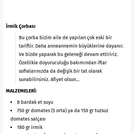
İrmik Çorbası
Bu çorba bizim aile de yapılan çok eski bir
tariftir. Daha anneannemin büyüklerine dayanır.
Ve bizde yaparak bu geleneği devam ettiririz.
Özellikle doyuruculuğu bakımından iftar
sofralarınızda da değişik bir tat olarak
sunabilirsiniz. Afiyet olsun…
MALZEMELERİ:
8 bardak et suyu
750 gr domates (5 orta) ya da 150 gr tuzsuz
domates salçası
180 gr irmik