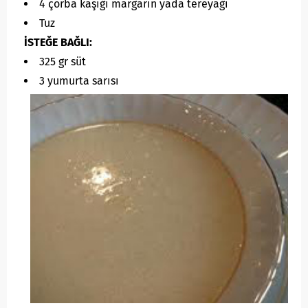
4 çorba kaşığı margarin yada tereyağı
Tuz
İSTEĞE BAĞLI:
325 gr süt
3 yumurta sarısı