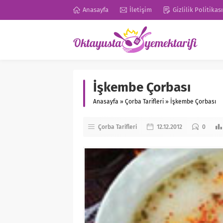
Anasayfa
İletişim
Gizlilik Politikası
İşkembe Çorbası
Anasayfa
»
Çorba Tarifleri
»
İşkembe Çorbası
Çorba Tarifleri
12.12.2012
0