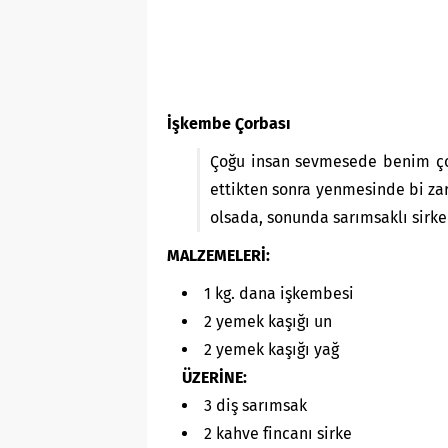
İşkembe Çorbası
Çoğu insan sevmesede benim çok 
ettikten sonra yenmesinde bi z
olsada, sonunda sarımsaklı sirk
MALZEMELERİ:
1 kg. dana işkembesi
2 yemek kaşığı un
2 yemek kaşığı yağ
ÜZERİNE:
3 diş sarımsak
2 kahve fincanı sirke