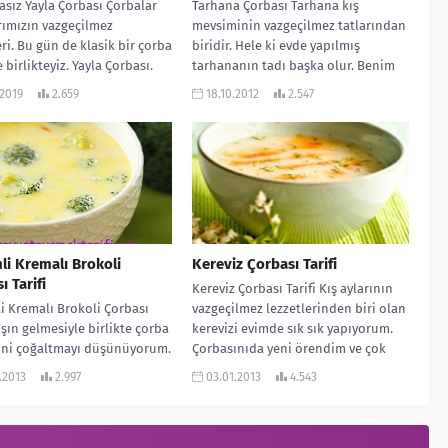
sız Yayla Çorbası Çorbalar
Tarhana Çorbası Tarhana kış
rımızın vazgeçilmez
mevsiminin vazgeçilmez tatlarından
eri. Bu gün de klasik bir çorba
biridir. Hele ki evde yapılmış
le birlikteyiz. Yayla Çorbası.
tarhananın tadı başka olur. Benim
..
annem kışa girmeden...
.2019
2.659
18.10.2012
2.547
i Kremalı Brokoli
Kereviz Çorbası Tarifi
ı Tarifi
Kereviz Çorbası Tarifi Kış aylarının
 Kremalı Brokoli Çorbası
vazgeçilmez lezzetlerinden biri olan
Kışın gelmesiyle birlikte çorba
kerevizi evimde sık sık yapıyorum.
rini çoğaltmayı düşünüyorum.
Çorbasınıda yeni örendim ve çok
 tay Ustaya ait harika,
beğendim....
.2013
2.997
03.01.2013
4.543
ve...