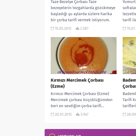
Taze Bezelye Çorbası Taze
Yumurta
bezeyelerin tezgahlarda gözükmeye
sofrala
başladığı şu aylarda sizlere harika
lezzetl
bir çorba tarifi vermek istiyorum.
tarifi i
Tadıyla, rengiyle insanı...
Ama bu.
15.05.2012
2.587
15.07
Kırmızı Mercimek Çorbası
Bademl
(Ezme)
Çorbas
Kırmızı Mercimek Çorbası (Ezme)
Bademli
Mercimek çorbası küçüklüğümden
Tarifi 
beri en sevdiğim çorba tarifi…
tarifle
Özellikle annemin elleriyle süzdüğü
Yine Ok
20.01.2015
3.947
28.09
çorbanın tadı başka olurdu....
lezzetli 