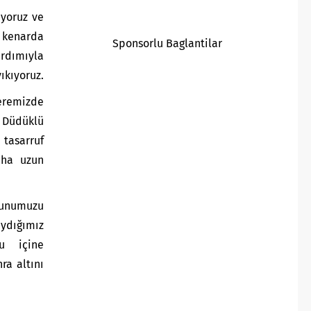
uyoruz ve
 kenarda
Sponsorlu Baglantilar
rdımıyla
ıkıyoruz.
remizde
üdüklü
asarruf
aha uzun
unumuzu
ıydığımız
u içine
ra altını