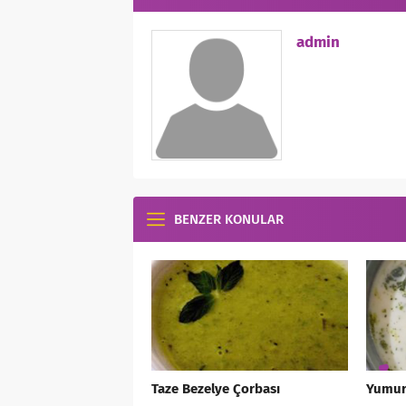
admin
BENZER KONULAR
Taze Bezelye Çorbası
Yumurt