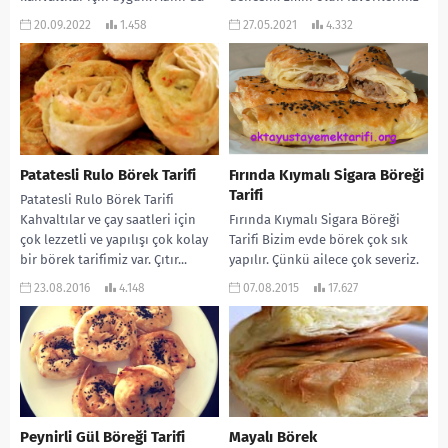
yapılışından alıyor. Bence...
arasına girecek....
20.09.2022
1.458
27.05.2021
4.332
Patatesli Rulo Börek Tarifi
Fırında Kıymalı Sigara Böreği
Tarifi
Patatesli Rulo Börek Tarifi
Kahvaltılar ve çay saatleri için
Fırında Kıymalı Sigara Böreği
çok lezzetli ve yapılışı çok kolay
Tarifi Bizim evde börek çok sık
bir börek tarifimiz var. Çıtır...
yapılır. Çünkü ailece çok severiz.
Durum böyle olunca daha
23.08.2016
4.148
07.08.2015
17.627
pratik...
Peynirli Gül Böreği Tarifi
Mayalı Börek