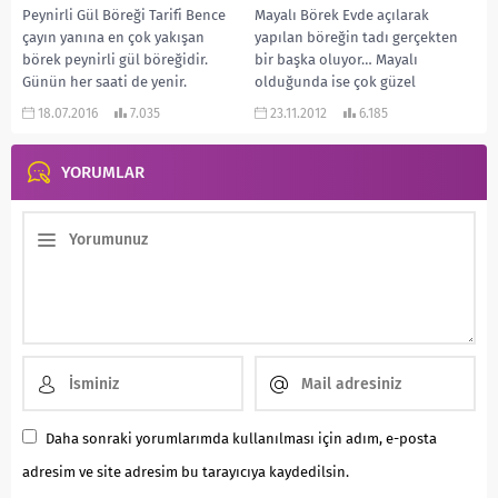
Peynirli Gül Böreği Tarifi Bence
Mayalı Börek Evde açılarak
çayın yanına en çok yakışan
yapılan böreğin tadı gerçekten
börek peynirli gül böreğidir.
bir başka oluyor… Mayalı
Günün her saati de yenir.
olduğunda ise çok güzel
Kahvaltıda...
kabarıyor. Midesinde sorun
18.07.2016
7.035
23.11.2012
6.185
olmayanlar...
YORUMLAR
Daha sonraki yorumlarımda kullanılması için adım, e-posta
adresim ve site adresim bu tarayıcıya kaydedilsin.