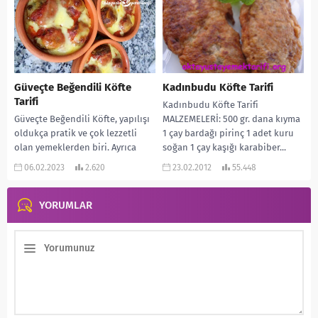
Güveçte Beğendili Köfte
Kadınbudu Köfte Tarifi
Tarifi
Kadınbudu Köfte Tarifi
Güveçte Beğendili Köfte, yapılışı
MALZEMELERİ: 500 gr. dana kıyma
oldukça pratik ve çok lezzetli
1 çay bardağı pirinç 1 adet kuru
olan yemeklerden biri. Ayrıca
soğan 1 çay kaşığı karabiber...
oldukça da doyurucu oluyor.
06.02.2023
2.620
23.02.2012
55.448
Sunumu da çok...
YORUMLAR