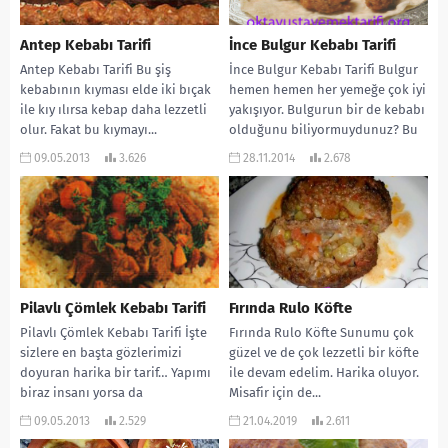
Antep Kebabı Tarifi
İnce Bulgur Kebabı Tarifi
Antep Kebabı Tarifi Bu şiş
İnce Bulgur Kebabı Tarifi Bulgur
kebabının kıyması elde iki bıçak
hemen hemen her yemeğe çok iyi
ile kıy ılırsa kebap daha lezzetli
yakışıyor. Bulgurun bir de kebabı
olur. Fakat bu kıymayı...
olduğunu biliyormuydunuz? Bu
yöresel...
09.05.2013
3.626
28.11.2014
2.678
Pilavlı Çömlek Kebabı Tarifi
Fırında Rulo Köfte
Pilavlı Çömlek Kebabı Tarifi İşte
Fırında Rulo Köfte Sunumu çok
sizlere en başta gözlerimizi
güzel ve de çok lezzetli bir köfte
doyuran harika bir tarif… Yapımı
ile devam edelim. Harika oluyor.
biraz insanı yorsa da
Misafir için de...
sevdiklerinize sunup,...
09.05.2013
2.529
21.04.2019
2.611