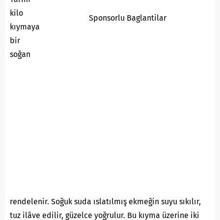
kilo
Sponsorlu Baglantilar
kıymaya
bir
soğan
rendelenir. Soğuk suda ıslatılmış ekmeğin suyu sıkılır,
tuz ilâve edilir, güzelce yoğrulur. Bu kıyma üzerine iki