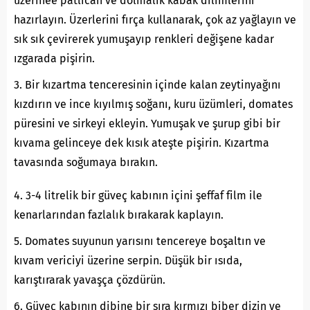
üzerinee patlıcan ve dolmalık kabak dilimlerini
hazırlayın. Üzerlerini fırça kullanarak, çok az yağlayın ve
sık sık çevirerek yumuşayıp renkleri değişene kadar
ızgarada pişirin.
3. Bir kızartma tenceresinin içinde kalan zeytinyağını
kızdırın ve ince kıyılmış soğanı, kuru üzümleri, domates
püresini ve sirkeyi ekleyin. Yumuşak ve şurup gibi bir
kıvama gelinceye dek kısık ateşte pişirin. Kızartma
tavasında soğumaya bırakın.
4. 3-4 litrelik bir güveç kabının içini şeffaf film ile
kenarlarından fazlalık bırakarak kaplayın.
5. Domates suyunun yarısını tencereye boşaltın ve
kıvam vericiyi üzerine serpin. Düşük bir ısıda,
karıştırarak yavaşça çözdürün.
6. Güveç kabının dibine bir sıra kırmızı biber dizin ve