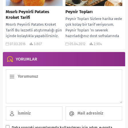
Mısırlı Peynirli Patates
Peynir Topları
Kroket Tarifi
Peynir Topları Sizlere harika vede
Mısırlı Peynirli Patates Kroket
çok kolay bir tarif veriyorum.
Tarifi Bu lezzetli atıştırmalığı gün
Peynir Topları ‘nı severek
içinde kolaylıkla yapabilirsiniz.
hazırladığınız dost sofralarında
Ayrıca et ve köfte yemeklerinin
aperatif olarak sunabilirsiniz....
07.03.2016
3.807
05.04.2012
2.904
yanına çok güzel...
YORUMLAR
Daha sonraki yorumlarımda kullanılması için adım, e-posta