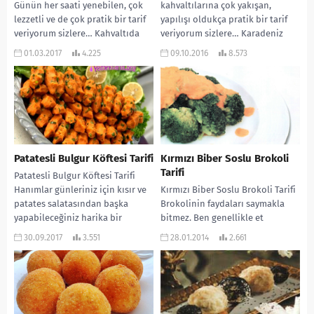
Günün her saati yenebilen, çok
kahvaltılarına çok yakışan,
lezzetli ve de çok pratik bir tarif
yapılışı oldukça pratik bir tarif
veriyorum sizlere… Kahvaltıda
veriyorum sizlere… Karadeniz
da...
yöresine ait ve çok lezzetli...
01.03.2017
4.225
09.10.2016
8.573
Patatesli Bulgur Köftesi Tarifi
Kırmızı Biber Soslu Brokoli
Tarifi
Patatesli Bulgur Köftesi Tarifi
Hanımlar günleriniz için kısır ve
Kırmızı Biber Soslu Brokoli Tarifi
patates salatasından başka
Brokolinin faydaları saymakla
yapabileceğiniz harika bir
bitmez. Ben genellikle et
tarifimiz var. Hem çiğ köfte...
yemeklerinin yanına garnitür
30.09.2017
3.551
28.01.2014
2.661
olarak yaparım çok da yakışır....