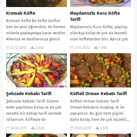
Kremalı Köfte
Maydanozlu Kuru Köfte
Tarifi
Kremalı Köfte Bu köfte tarifini
ben de yeni öğrendim. Ve hemen
Maydanozlu Kuru Köfte, yapılışı
sizlerle paylaşmaya karar verdim.
oldukça kolay ve çok da lezzetli
Ailenize ve dostlarınıza gönül
olan köftelerden biri. Ayrıca çok
rahatlığı...
da doyurucu oluyor. Maydanoz,
22.12.2012
3.042
21.11.2022
1.960
köfteye...
Şehzade Kebabı Tarifi
Köfteli Orman Kebabı Tarifi
Şehzade Kebabı Tarifi Sizlere
Köfteli Orman Kebabı Tarifi
evde yapılması kolay ve de çok
Orman kebabını kuşbaşı et ile
lezzetli bir kebap tarifi vermek
yapıyoruz. Bu gün hem pişimi
istiyorum. Köfteyle de
daha kolay, hem de çok lezzetli...
yapabilirsiniz, kırmızı...
16.08.2017
3.039
29.05.2019
3.578