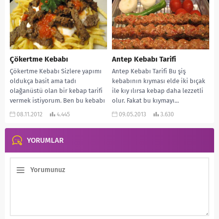
Çökertme Kebabı
Antep Kebabı Tarifi
Çökertme Kebabı Sizlere yapımı
Antep Kebabı Tarifi Bu şiş
oldukça basit ama tadı
kebabının kıyması elde iki bıçak
olağanüstü olan bir kebap tarifi
ile kıy ılırsa kebap daha lezzetli
vermek istiyorum. Ben bu kebabı
olur. Fakat bu kıymayı...
ilk olarak...
08.11.2012
4.445
09.05.2013
3.630
YORUMLAR