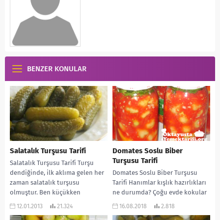
BENZER KONULAR
Salatalık Turşusu Tarifi
Domates Soslu Biber
Turşusu Tarifi
Salatalık Turşusu Tarifi Turşu
dendiğinde, ilk aklıma gelen her
Domates Soslu Biber Turşusu
zaman salatalık turşusu
Tarifi Hanımlar kışlık hazırlıkları
olmuştur. Ben küçükken
ne durumda? Çoğu evde kokular
anneannem sıklıkla yaprdı ve
yayılmaya başladı. Yazın taze taze
12.01.2013
21.324
16.08.2018
2.818
bizler...
sebzelerimizi kış...