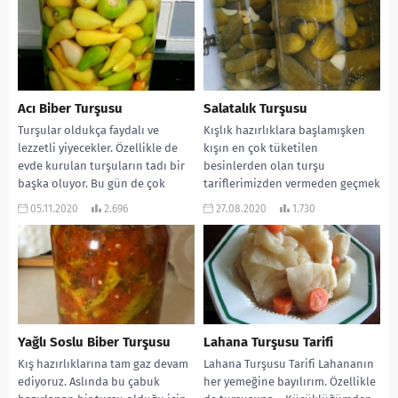
Acı Biber Turşusu
Salatalık Turşusu
Turşular oldukça faydalı ve
Kışlık hazırlıklara başlamışken
lezzetli yiyecekler. Özellikle de
kışın en çok tüketilen
evde kurulan turşuların tadı bir
besinlerden olan turşu
başka oluyor. Bu gün de çok
tariflerimizden vermeden geçmek
lezzetli...
istemedim. Bu gün gerçekten
05.11.2020
2.696
27.08.2020
1.730
kütür kütür olan...
Yağlı Soslu Biber Turşusu
Lahana Turşusu Tarifi
Kış hazırlıklarına tam gaz devam
Lahana Turşusu Tarifi Lahananın
ediyoruz. Aslında bu çabuk
her yemeğine bayılırım. Özellikle