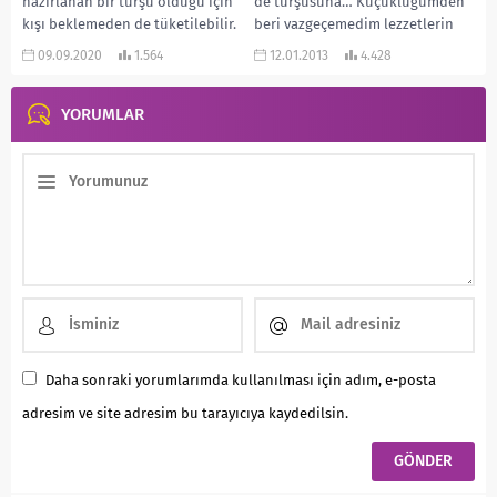
hazırlanan bir turşu olduğu için
de turşusuna… Küçüklüğümden
kışı beklemeden de tüketilebilir.
beri vazgeçemedim lezzetlerin
Yağlı Soslu...
başında gelir. Anneannemin
09.09.2020
1.564
12.01.2013
4.428
yaptığının tadı da...
YORUMLAR
Daha sonraki yorumlarımda kullanılması için adım, e-posta
adresim ve site adresim bu tarayıcıya kaydedilsin.