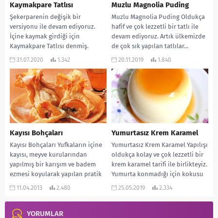
Kaymakpare Tatlısı
Muzlu Magnolia Puding
Şekerparenin değişik bir
Muzlu Magnolia Puding Oldukça
versiyonu ile devam ediyoruz.
hafif ve çok lezzetli bir tatlı ile
İçine kaymak girdiği için
devam ediyoruz. Artık ülkemizde
Kaymakpare Tatlısı denmiş.
de çok sık yapılan tatlılar...
İnanılmaz lezzetli ve ağızda
31.07.2020
1.342
20.11.2019
1.840
dağılan bir...
Kayısı Bohçaları
Yumurtasız Krem Karamel
Kayısı Bohçaları Yufkaların içine
Yumurtasız Krem Karamel Yapılışı
kayısı, meyve kurularından
oldukça kolay ve çok lezzetli bir
yapılmış bir karışım ve badem
krem karamel tarifi ile birlikteyiz.
ezmesi koyularak yapılan pratik
Yumurta konmadığı için kokusu
bir tatlı tarifi… MALZEMELERİ:...
da...
11.04.2013
2.480
25.05.2019
2.334
YORUMLAR