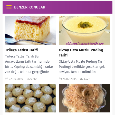
BENZER KONULAR
Trileçe Tatlısı Tarifi
Oktay Usta Muzlu Puding
Tarifi
Trileçe Tatlısı Tarifi Bu
Arnavutların tatlı tariflerinden
Oktay Usta Muzlu Puding Tarifi
biri… Yapılışı da sanıldığı kadar
Pudingi özellikle çocuklar çok
zor değil. Aslında gerçeğinde
seviyor. Ben de mümkün
manda sütü kullanılıyor. Fakat...
olduğunca hazır almak yerine
22.05.2015
5.665
26.02.2015
4.431
evde kendim yapıyorum....