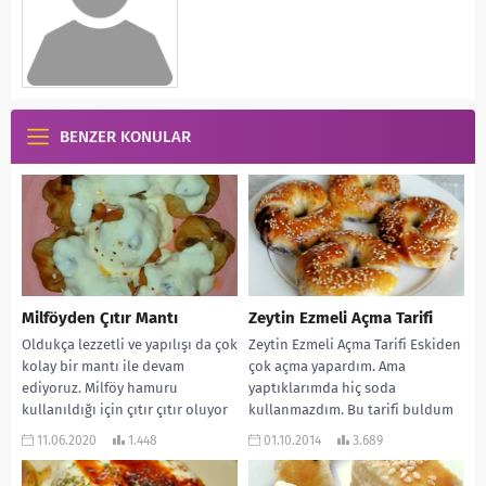
BENZER KONULAR
Milföyden Çıtır Mantı
Zeytin Ezmeli Açma Tarifi
Oldukça lezzetli ve yapılışı da çok
Zeytin Ezmeli Açma Tarifi Eskiden
kolay bir mantı ile devam
çok açma yapardım. Ama
ediyoruz. Milföy hamuru
yaptıklarımda hiç soda
kullanıldığı için çıtır çıtır oluyor
kullanmazdım. Bu tarifi buldum
ve...
ve denedim. Gerçekten sodalı...
11.06.2020
1.448
01.10.2014
3.689