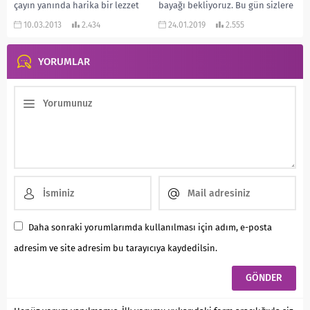
çayın yanında harika bir lezzet
bayağı bekliyoruz. Bu gün sizlere
yaratıyor. Yapımı da basit...
mayasız ve çok çabuk...
10.03.2013
2.434
24.01.2019
2.555
YORUMLAR
Daha sonraki yorumlarımda kullanılması için adım, e-posta
adresim ve site adresim bu tarayıcıya kaydedilsin.