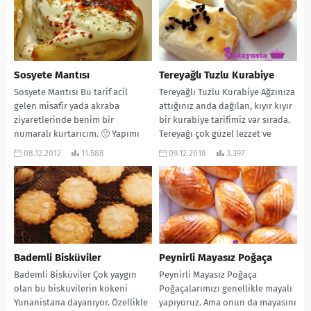
Sosyete Mantısı
Tereyağlı Tuzlu Kurabiye
Sosyete Mantısı Bu tarif acil
Tereyağlı Tuzlu Kurabiye Ağzınıza
gelen misafir yada akraba
attığınız anda dağılan, kıyır kıyır
ziyaretlerinde benim bir
bir kurabiye tarifimiz var sırada.
numaralı kurtarıcım. 🙂 Yapımı
Tereyağı çok güzel lezzet ve
çok pratik. Lezzeti ise...
kıyırlık...
08.12.2012
11.588
09.12.2018
3.397
Bademli Bisküviler
Peynirli Mayasız Poğaça
Bademli Bisküviler Çok yaygın
Peynirli Mayasız Poğaça
olan bu bisküvilerin kökeni
Poğaçalarımızı genellikle mayalı
Yunanistana dayanıyor. Özellikle
yapıyoruz. Ama onun da mayasını