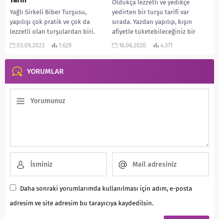
Tarifi
Oldukça lezzetli ve yedikçe
Yağlı Sirkeli Biber Turşusu,
yedirten bir turşu tarifi var
yapılışı çok pratik ve çok da
sırada. Yazdan yapılıp, kışın
lezzetli olan turşulardan biri.
afiyetle tüketebileceğiniz bir
Ayrıca iştah açıcı bir lezzet
lezzet. Sos yerine kahvaltılarda...
03.09.2023
1.629
16.06.2020
4.371
oluyor....
YORUMLAR
Daha sonraki yorumlarımda kullanılması için adım, e-posta
adresim ve site adresim bu tarayıcıya kaydedilsin.