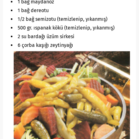
1 bağ maydanoz
1 bağ dereotu
1/2 bağ semizotu (temizlenip, yıkanmış)
500 gr. ıspanak kökü (temizlenip, yıkanmış)
2 su bardağı üzüm sirkesi
6 çorba kaşığı zeytinyağı