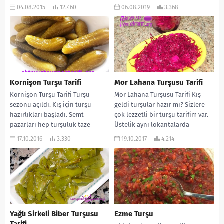
aldığımız tazecik sebzelerin...
beraberiz. Şimdi pazarlarda hep
04.08.2015
12.460
06.08.2019
3.368
turşuluk malzemeler...
Kornişon Turşu Tarifi
Mor Lahana Turşusu Tarifi
Kornişon Turşu Tarifi Turşu
Mor Lahana Turşusu Tarifi Kış
sezonu açıldı. Kış için turşu
geldi turşular hazır mı? Sizlere
hazırlıkları başladı. Semt
çok lezzetli bir turşu tarifim var.
pazarları hep turşuluk taze
Üstelik aynı lokantalarda
sebzelerle dolu. Durum böyle...
yediğiniz...
17.10.2016
3.330
19.10.2017
4.214
Yağlı Sirkeli Biber Turşusu
Ezme Turşu