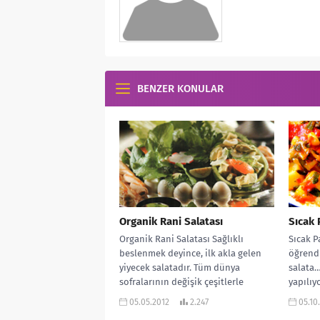
BENZER KONULAR
Organik Rani Salatası
Sıcak 
Organik Rani Salatası Sağlıklı
Sıcak P
beslenmek deyince, ilk akla gelen
öğrend
yiyecek salatadır. Tüm dünya
salata…
sofralarının değişik çeşitlerle
yapılıy
sunduğu salatalardan, tarifi bana...
oluyor. 
05.05.2012
2.247
05.10