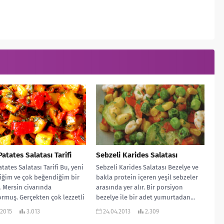
Patates Salatası Tarifi
Sebzeli Karides Salatası
atates Salatası Tarifi Bu, yeni
Sebzeli Karides Salatası Bezelye ve
iğim ve çok beğendiğim bir
bakla protein içeren yeşil sebzeler
 Mersin civarında
arasında yer alır. Bir porsiyon
ormuş. Gerçekten çok lezzetli
bezelye ile bir adet yumurtadan...
Patates...
.2015
3.013
24.04.2013
2.309