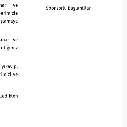
ahar ve
Sponsorlu Baglantilar
berimizle
şlamaya
bahar ve
dığımız
 yıkayıp,
rimizi ve
kledikten