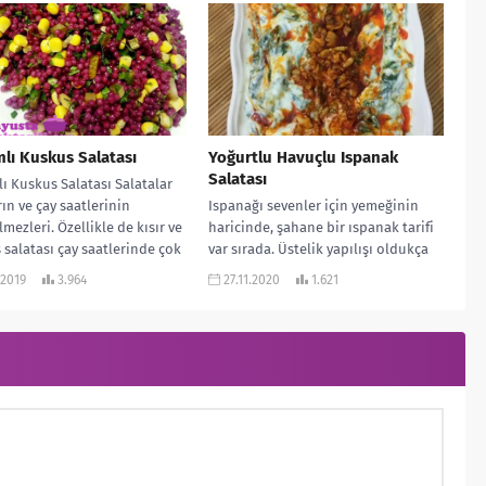
lı Kuskus Salatası
Yoğurtlu Havuçlu Ispanak
Salatası
ı Kuskus Salatası Salatalar
rın ve çay saatlerinin
Ispanağı sevenler için yemeğinin
lmezleri. Özellikle de kısır ve
haricinde, şahane bir ıspanak tarifi
 salatası çay saatlerinde çok
var sırada. Üstelik yapılışı oldukça
tiliyor....
pratik. İnanılmaz lezzetli olan
.2019
3.964
27.11.2020
1.621
Yoğurtlu Havuçlu...