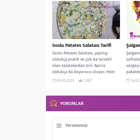
Soslu Patates Salatası Tarifi
Şalgam
Soslu Patates Salatası, yapılışı
Şalgaml
oldukça pratik ve çok da lezzetli
sofrala
olan salatalardan biri. Ayrıca
vazgeçi
oldukça da doyurucu oluyor. Hem
patates
çay...
sık tüke
09.05.2023
1.087
14.02
YORUMLAR