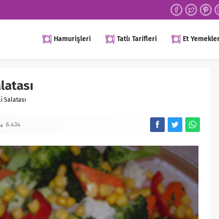
Hamurişleri
Tatlı Tarifleri
Et Yemekler
latası
i Salatası
6.434