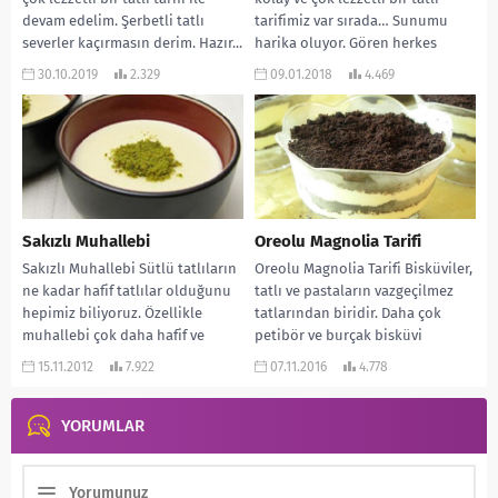
devam edelim. Şerbetli tatlı
tarifimiz var sırada… Sunumu
severler kaçırmasın derim. Hazır...
harika oluyor. Gören herkes
bayılıyor....
30.10.2019
2.329
09.01.2018
4.469
Sakızlı Muhallebi
Oreolu Magnolia Tarifi
Sakızlı Muhallebi Sütlü tatlıların
Oreolu Magnolia Tarifi Bisküviler,
ne kadar hafif tatlılar olduğunu
tatlı ve pastaların vazgeçilmez
hepimiz biliyoruz. Özellikle
tatlarından biridir. Daha çok
muhallebi çok daha hafif ve
petibör ve burçak bisküvi
lezzetli gelir bana…...
kullanılsa da bu gün...
15.11.2012
7.922
07.11.2016
4.778
YORUMLAR