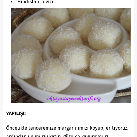
Hindistan cevizi
YAPILIŞI:
Öncelikle tenceremize margarinimizi koyup, eritiyoruz.
Ardından unumuzu katıp, güzelce kavuruyoruz.