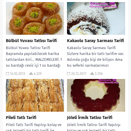
Bülbül Yuvası Tatlısı Tarifi
Kakaolu Saray Sarması Tarifi
Bülbül Yuvası Tatlısı Tarifi
Kakaolu Saray Sarması Tarifi
Bayramda yapılabilecek harika
Sizlere harika bir tatlı tarifim var.
tatlılardan biri… MALZEMELERİ: 1
Aslında çoğu kişi de biliyor. Ama
su bardağı ceviz içi 1 su bardağı
bu seferki sarmalarımızı
fındık içi...
sararken,...
14.10.2013
4.329
20.12.2017
3.356
Pileli Tatlı Tarifi
Jöleli İrmik Tatlısı Tarifi
Pileli Tatlı Tarifi Yapılışı kolay ve
Jöleli İrmik Tatlısı Tarifi Yapılışı
çok lezzetli bir tatlı tarifi ile
kolay ve çok lezzetli bir tatlı