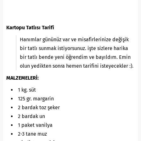
Kartopu Tatlısı Tarifi
Hanımlar gününüz var ve misafirlerinize değişik
bir tatlı sunmak istiyorsunuz. işte sizlere harika
bir tatlı bende yeni öğrendim ve bayıldım. Emin
olun yedikten sonra hemen tarifini isteyecekler :).
MALZEMELERİ:
1 kg. süt
125 gr. margarin
2 bardak toz şeker
2 bardak un
1 paket vanilya
2-3 tane muz