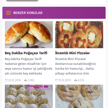
BENZER KONULAR
Beş Dakika Poğaçası Tarifi
İkramlık Mini Pizzalar
Beş Dakika Poğaçası Tarifi
İkramlık Mini Pizzalar
Habersiz gelen misafirler için
Dostlarınıza sunabileceğiniz
veya canınız hamur işi çektiğinde
harika bir hamurişi… Hatta
adı üstünde beş dakikada
yılbaşı sofralarınızı bile
hazırlayabileceğiniz, çok
süsleyebilirsiniz. Oktay Usta’nın
23.12.2016
3.902
15.12.2013
6.129
lezzetli...
tarifi… MALZEMELERİ: 3 bardak
un...