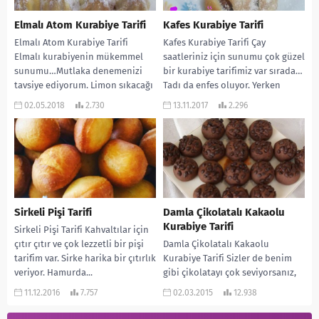
Elmalı Atom Kurabiye Tarifi
Kafes Kurabiye Tarifi
Elmalı Atom Kurabiye Tarifi
Kafes Kurabiye Tarifi Çay
Elmalı kurabiyenin mükemmel
saatleriniz için sunumu çok güzel
sunumu…Mutlaka denemenizi
bir kurabiye tarifimiz var sırada…
tavsiye ediyorum. Limon sıkacağı
Tadı da enfes oluyor. Yerken
ile şekil veriliyor. Hamuru da kıyır
ağızda...
02.05.2018
2.730
13.11.2017
2.296
kıyır...
Sirkeli Pişi Tarifi
Damla Çikolatalı Kakaolu
Kurabiye Tarifi
Sirkeli Pişi Tarifi Kahvaltılar için
çıtır çıtır ve çok lezzetli bir pişi
Damla Çikolatalı Kakaolu
tarifim var. Sirke harika bir çıtırlık
Kurabiye Tarifi Sizler de benim
veriyor. Hamurda...
gibi çikolatayı çok seviyorsanız,
tam sizlere göre bir kurabiye
11.12.2016
7.757
02.03.2015
12.938
tarifim var. Hem...