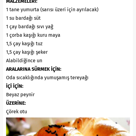
MALZEMELERİ:
1 tane yumurta (sarısı üzeri için ayrılacak)
1 su bardağı süt
1 çay bardağı sıvı yağ
1 çorba kaşığı kuru maya
1,5 çay kaşığı tuz
1,5 çay kaşığı şeker
Alabildiğince un
ARALARINA SÜRMEK İÇİN:
Oda sıcaklığında yumuşamış tereyağı
İÇİ İÇİN:
Beyaz peynir
ÜZERİNE:
Çörek otu