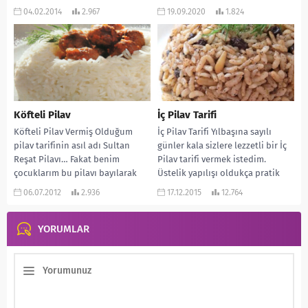
size harika bir Oktay Usta tarifi…
aramayan...
04.02.2014
2.967
19.09.2020
1.824
Sebzeli olması bakımından...
Köfteli Pilav
İç Pilav Tarifi
Köfteli Pilav Vermiş Olduğum
İç Pilav Tarifi Yılbaşına sayılı
pilav tarifinin asıl adı Sultan
günler kala sizlere lezzetli bir İç
Reşat Pilavı… Fakat benim
Pilav tarifi vermek istedim.
çocuklarım bu pilavı bayılarak
Üstelik yapılışı oldukça pratik
yedikleri ve sürekli...
olan...
06.07.2012
2.936
17.12.2015
12.764
YORUMLAR