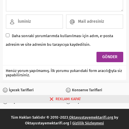
Daha sonraki yorumlarımda kullanılması için adım, e-posta
adresim ve site adresim bu tarayıcıya kaydedilsin.
Henüz yorum yapılmamış. İlk yorumu yukarıdaki form aracılığıyla siz
yapabilirsiniz.
İçecek Tarifleri
Konserve Tarifleri
REKLAMI KAPAT
Reçel Tarifleri
Turşu Tarifleri
Tüm Hakları Saklıdır © 2010 -2023
Oktayustayemektarifi.org
by
Oktayustayemektarifi.org |
Gizlilik Sözleşmesi