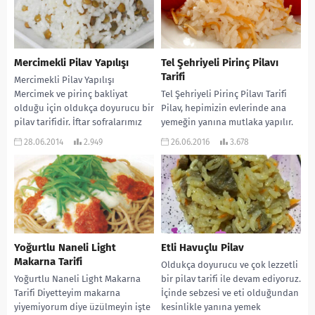
Mercimekli Pilav Yapılışı
Tel Şehriyeli Pirinç Pilavı
Tarifi
Mercimekli Pilav Yapılışı
Mercimek ve pirinç bakliyat
Tel Şehriyeli Pirinç Pilavı Tarifi
olduğu için oldukça doyurucu bir
Pilav, hepimizin evlerinde ana
pilav tarifidir. İftar sofralarımız
yemeğin yanına mutlaka yapılır.
içinse harika bir seçenek....
Hemen hemen her türlü yemekle
28.06.2014
2.949
26.06.2016
3.678
de yakışır....
Yoğurtlu Naneli Light
Etli Havuçlu Pilav
Makarna Tarifi
Oldukça doyurucu ve çok lezzetli
Yoğurtlu Naneli Light Makarna
bir pilav tarifi ile devam ediyoruz.
Tarifi Diyetteyim makarna
İçinde sebzesi ve eti olduğundan
yiyemiyorum diye üzülmeyin işte
kesinlikle yanına yemek