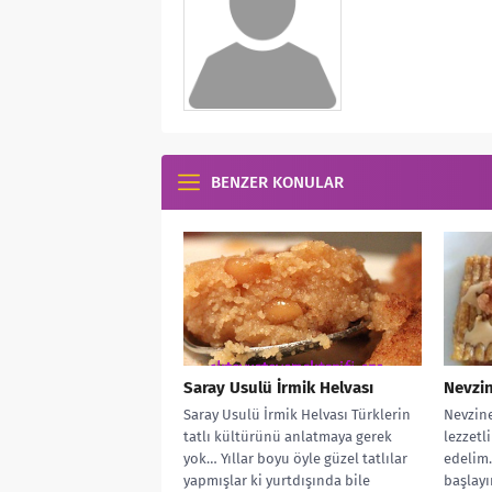
BENZER KONULAR
Saray Usulü İrmik Helvası
Nevzine
Saray Usulü İrmik Helvası Türklerin
Nevzine 
tatlı kültürünü anlatmaya gerek
lezzetli
yok… Yıllar boyu öyle güzel tatlılar
edelim
yapmışlar ki yurtdışında bile
başlayı