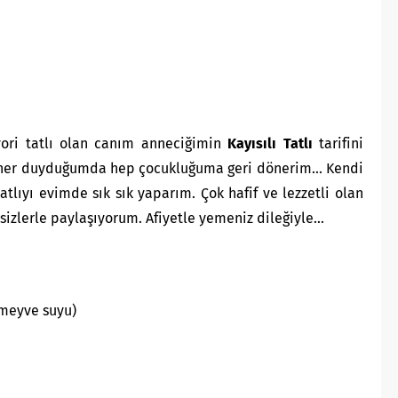
vori tatlı olan canım anneciğimin
Kayısılı Tatlı
tarifini
u her duyduğumda hep çocukluğuma geri dönerim… Kendi
tlıyı evimde sık sık yaparım. Çok hafif ve lezzetli olan
sizlerle paylaşıyorum. Afiyetle yemeniz dileğiyle…
 meyve suyu)