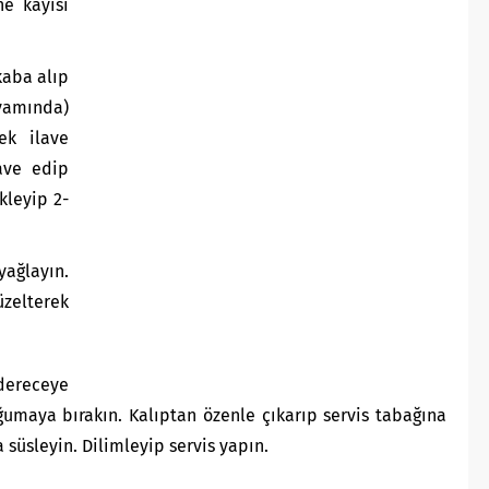
ne kayısı
kaba alıp
vamında)
ek ilave
ave edip
kleyip 2-
yağlayın.
zelterek
dereceye
oğumaya bırakın. Kalıptan özenle çıkarıp servis tabağına
a süsleyin. Dilimleyip servis yapın.