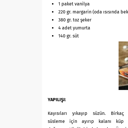
1 paket vanilya
220 gr. margarin (oda ısısında bek
380 gr. toz şeker
4 adet yumurta
140 gr. süt
YAPILIŞI:
Kayısıları yıkayıp süzün. Birkaç 
süsleme için ayırıp kalanı küp 