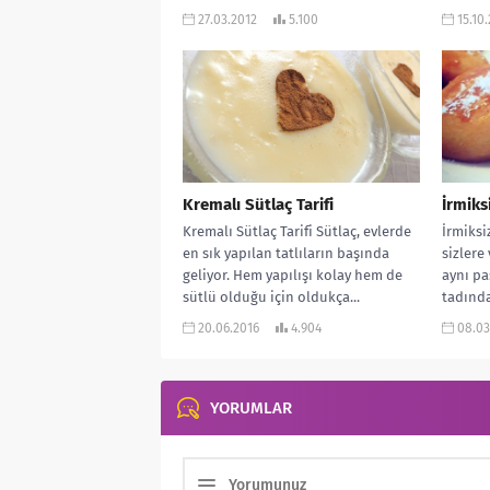
konuşulmuş....
27.03.2012
5.100
15.10
Kremalı Sütlaç Tarifi
İrmiks
Kremalı Sütlaç Tarifi Sütlaç, evlerde
İrmiksi
en sık yapılan tatlıların başında
sizlere
geliyor. Hem yapılışı kolay hem de
aynı pa
sütlü olduğu için oldukça...
tadında
şerbeti
20.06.2016
4.904
08.03
YORUMLAR