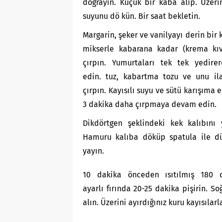
doğrayın. Küçük bir kaba alıp. Üzeri
suyunu dö kün. Bir saat bekletin.
Margarin, şeker ve vanilyayı derin bir 
mikserle kabarana kadar (krema kı
çırpın. Yumurtaları tek tek yedirer
edin. tuz, kabartma tozu ve unu il
çırpın. Kayısılı suyu ve sütü karışıma e
3 dakika daha çırpmaya devam edin.
Dikdörtgen şeklindeki kek kalıbını 
Hamuru kalıba döküp spatula ile dü
yayın.
10 dakika önceden ısıtılmış 180 
ayarlı fırında 20-25 dakika pişirin. S
alın. Üzerini ayırdığınız kuru kayısılarl