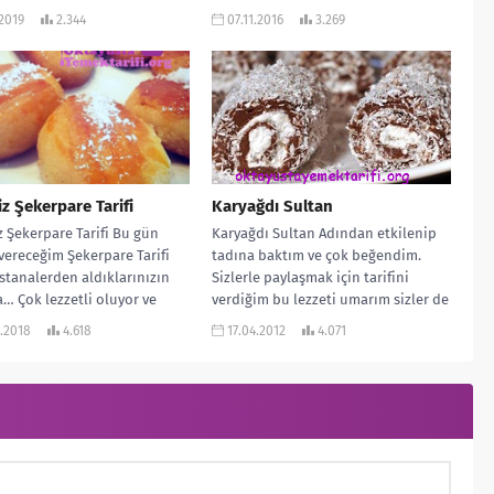
.2019
2.344
07.11.2016
3.269
iz Şekerpare Tarifi
Karyağdı Sultan
z Şekerpare Tarifi Bu gün
Karyağdı Sultan Adından etkilenip
 vereceğim Şekerpare Tarifi
tadına baktım ve çok beğendim.
stanalerden aldıklarınızın
Sizlerle paylaşmak için tarifini
… Çok lezzetli oluyor ve
verdiğim bu lezzeti umarım sizler de
ni çok güzel...
beğenirsiniz....
.2018
4.618
17.04.2012
4.071