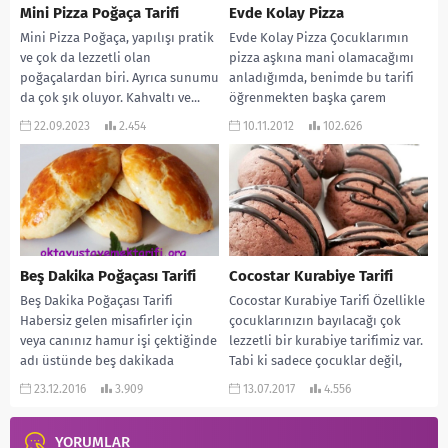
Mini Pizza Poğaça Tarifi
Evde Kolay Pizza
Mini Pizza Poğaça, yapılışı pratik
Evde Kolay Pizza Çocuklarımın
ve çok da lezzetli olan
pizza aşkına mani olamacağımı
poğaçalardan biri. Ayrıca sunumu
anladığımda, benimde bu tarifi
da çok şık oluyor. Kahvaltı ve...
öğrenmekten başka çarem
olmadığını anladım :). Bizimkiler
22.09.2023
2.454
10.11.2012
102.626
çok...
Beş Dakika Poğaçası Tarifi
Cocostar Kurabiye Tarifi
Beş Dakika Poğaçası Tarifi
Cocostar Kurabiye Tarifi Özellikle
Habersiz gelen misafirler için
çocuklarınızın bayılacağı çok
veya canınız hamur işi çektiğinde
lezzetli bir kurabiye tarifimiz var.
adı üstünde beş dakikada
Tabi ki sadece çocuklar değil,
hazırlayabileceğiniz, çok
misafirlerinizin de çok...
23.12.2016
3.909
13.07.2017
4.556
lezzetli...
YORUMLAR