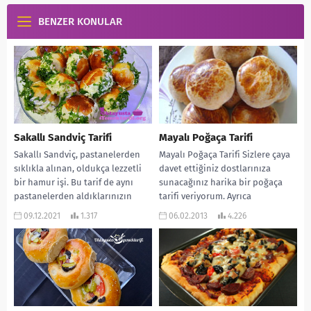
BENZER KONULAR
Sakallı Sandviç Tarifi
Mayalı Poğaça Tarifi
Sakallı Sandviç, pastanelerden
Mayalı Poğaça Tarifi Sizlere çaya
sıklıkla alınan, oldukça lezzetli
davet ettiğiniz dostlarınıza
bir hamur işi. Bu tarif de aynı
sunacağınız harika bir poğaça
pastanelerden aldıklarınızın
tarifi veriyorum. Ayrıca
tadında oluyor. Hem çay...
çocuklarınıza yapıp, arasına
09.12.2021
1.317
06.02.2013
4.226
peynir domates...