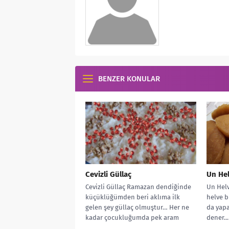
BENZER KONULAR
Cevizli Güllaç
Un Hel
Cevizli Güllaç Ramazan dendiğinde
Un Helv
küçüklüğümden beri aklıma ilk
helve bi
gelen şey güllaç olmuştur… Her ne
da yapa
kadar çocukluğumda pek aram
dener...
olmasa da...