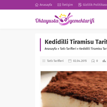
Anasayfa
İletişim
Gizlilik Politikası
Kedidilli Tiramisu Tari
Anasayfa
»
Tatlı Tarifleri
»
Kedidilli Tiramisu Tari
Tatlı Tarifleri
02.04.2015
0