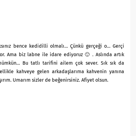
sınız bence kedidilli olmalı… Çünkü gerçeği o… Gerçi
yor. Ama biz labne ile idare ediyoruz 🙂 . Aslında artık
mkün… Bu tatlı tarifini ailem çok sever. Sık sık da
 Özellikle kahveye gelen arkadaşlarıma kahvenin yanına
ım. Umarım sizler de beğenirsiniz. Afiyet olsun.