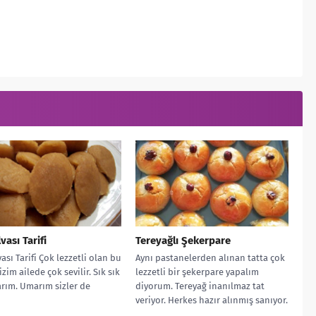
vası Tarifi
Tereyağlı Şekerpare
ası Tarifi Çok lezzetli olan bu
Aynı pastanelerden alınan tatta çok
zim ailede çok sevilir. Sık sık
lezzetli bir şekerpare yapalım
rım. Umarım sizler de
diyorum. Tereyağ inanılmaz tat
veriyor. Herkes hazır alınmış sanıyor.
Tereyağlı Şekerparenin...