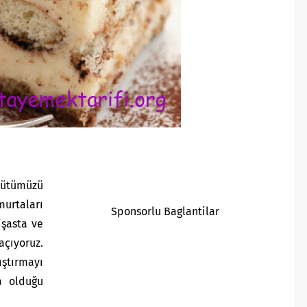
Sütümüzü
urtaları
Sponsorlu Baglantilar
işasta ve
çıyoruz.
ıştırmayı
a olduğu